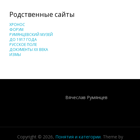
Родственные сайты
ХРОНОС
ФОРУМ
РУМЯНЦЕВСКИЙ МУЗЕЙ
ДО 1917 ГОДА
РУССКОЕ ПОЛЕ
ДОКУМЕНТЫ XX ВЕКА
ИЗМЫ
Понятия И Категории - Исторический Проект ХРОНОС
WEB-редактор
Вячеслав Румянцев
Copyright © 2026,
Понятия и категории
. Theme by