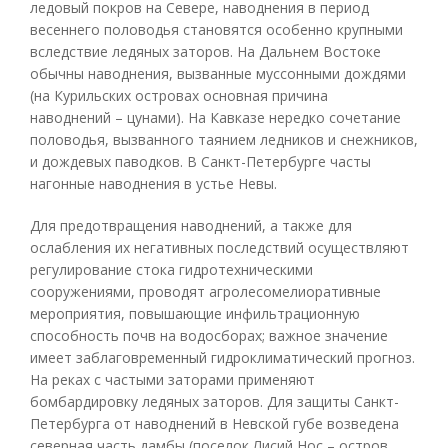
ледовый покров на Севере, наводнения в период
весеннего половодья становятся особенно крупными
вследствие ледяных заторов. На Дальнем Востоке
обычны наводнения, вызванные муссонными дождями
(на Курильских островах основная причина
наводнений – цунами). На Кавказе нередко сочетание
половодья, вызванного таянием ледников и снежников,
и дождевых паводков. В Санкт-Петербурге часты
нагонные наводнения в устье Невы.
Для предотвращения наводнений, а также для
ослабления их негативных последствий осуществляют
регулирование стока гидротехническими
сооружениями, проводят агролесомелиоративные
мероприятия, повышающие инфильтрационную
способность почв на водосборах; важное значение
имеет заблаговременный гидроклиматический прогноз.
На реках с частыми заторами применяют
бомбардировку ледяных заторов. Для защиты Санкт-
Петербурга от наводнений в Невской губе возведена
северная часть дамбы (поселок Лисий Нос – остров