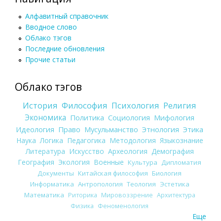
Алфавитный справочник
Вводное слово
Облако тэгов
Последние обновления
Прочие статьи
Облако тэгов
История
Философия
Психология
Религия
Экономика
Политика
Социология
Мифология
Идеология
Право
Мусульманство
Этнология
Этика
Наука
Логика
Педагогика
Методология
Языкознание
Литература
Искусство
Археология
Демография
География
Экология
Военные
Культура
Дипломатия
Документы
Китайская философия
Биология
Информатика
Антропология
Теология
Эстетика
Математика
Риторика
Мировоззрение
Архитектура
Физика
Феноменология
Еще