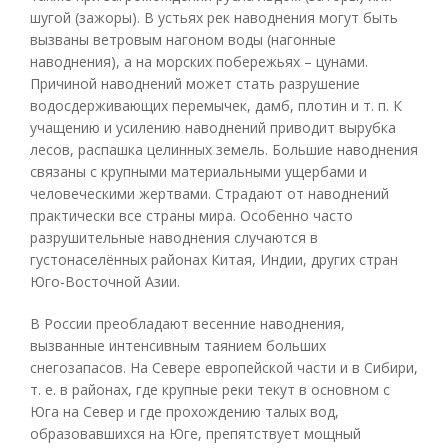
шугой (зажоры). В устьях рек наводнения могут быть
вызваны ветровым нагоном воды (нагонные
наводнения), а на морских побережьях – цунами.
Причиной наводнений может стать разрушение
водосдерживающих перемычек, дамб, плотин и т. п. К
учащению и усилению наводнений приводит вырубка
лесов, распашка целинных земель. Большие наводнения
связаны с крупными материальными ущербами и
человеческими жертвами. Страдают от наводнений
практически все страны мира. Особенно часто
разрушительные наводнения случаются в
густонаселённых районах Китая, Индии, других стран
Юго-Восточной Азии.
В России преобладают весенние наводнения,
вызванные интенсивным таянием больших
снегозапасов. На Севере европейской части и в Сибири,
т. е. в районах, где крупные реки текут в основном с
Юга на Север и где прохождению талых вод,
образовавшихся на Юге, препятствует мощный