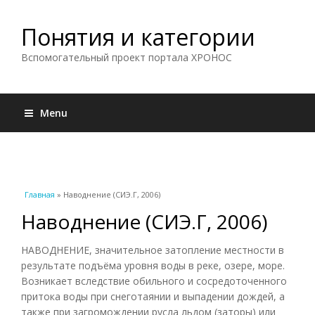
Понятия и категории
Вспомогательный проект портала ХРОНОС
Menu
Вы здесь
Главная
» Наводнение (СИЭ.Г, 2006)
Наводнение (СИЭ.Г, 2006)
НАВОДНЕНИЕ, значительное затопление местности в
результате подъёма уровня воды в реке, озере, море.
Возникает вследствие обильного и сосредоточенного
притока воды при снеготаянии и выпадении дождей, а
также при загромождении русла льдом (заторы) или