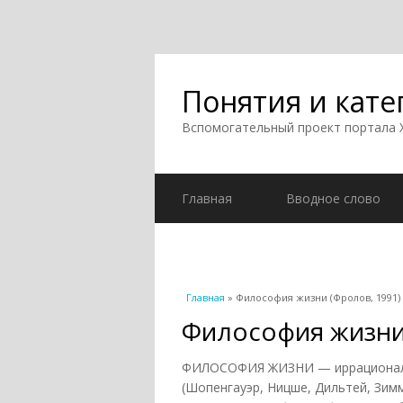
Понятия и кате
Вспомогательный проект портала
Главная
Вводное слово
Вы здесь
Главная
» Философия жизни (Фролов, 1991)
Философия жизни 
ФИЛОСОФИЯ ЖИЗНИ — иррационалис
(Шопенгауэр, Ницше, Дильтей, Зимм