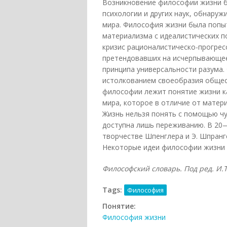
Возникновение философии жизни б
психологии и других наук, обнару
мира. Философия жизни была попы
материализма с идеалистических 
кризис рационалистическо-прогрес
претендовавших на исчерпывающее
принципа универсальности разума
истолкованием своеобразия общест
философии лежит понятие жизни к
мира, которое в отличие от матери
Жизнь нельзя понять с помощью чу
доступна лишь переживанию. В 20
творчестве Шпенглера и Э. Шпранге
Некоторые идеи философии жизни 
Философский словарь. Под ред. И.Т.
Tags:
Философия
Понятие:
Философия жизни