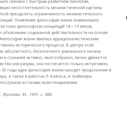
ыло связано с быстрым развитием биологии,
живших несостоятельность механистической картины
ткой преодолеть ограниченность механистического
позиций. Появление философии жизни знаменовало
систских философских концепций 18—19 веков,
 объяснение социальной действительности на основе
. Философия жизни явилась иррационалистическим
венно-исторического процесса. В центре этой
ак абсолютного, бесконечного уникального начала
и и сознания активно, многообразно, вечно движется.
вства или разума, она постигается только интуитивно,
—30 годы идеи философия жизни находят продолжение в
ра, а также в работах Л. Клагеса, А. Боймлера.
послужили истоками экзистенциализма.
 Фролова. М., 1991, с. 488.