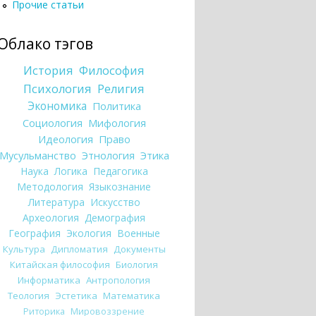
Прочие статьи
Облако тэгов
История
Философия
Психология
Религия
Экономика
Политика
Социология
Мифология
Идеология
Право
Мусульманство
Этнология
Этика
Наука
Логика
Педагогика
Методология
Языкознание
Литература
Искусство
Археология
Демография
География
Экология
Военные
Культура
Дипломатия
Документы
Китайская философия
Биология
Информатика
Антропология
Теология
Эстетика
Математика
Риторика
Мировоззрение