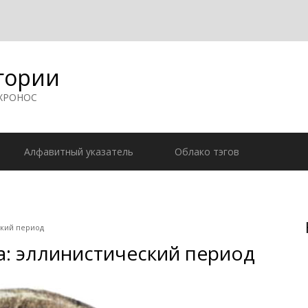
гории
 ХРОНОС
Алфавитный указатель
Облако тэгов
ский период
а: эллинистический период