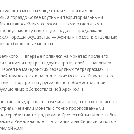
государств монеты чаще стали чеканиться не
ми, а гораздо более крупными территориальными
ским или Ахейским союзом, а также отдельными
венную монету вплоть до I в. до н.э. продолжали
еских города-государства — Афины и Родос. В отдельных
только бронзовые монеты.
Великого — впервые появился на монетах после его
появляться и портреты других правителей — например
 Персея на македонских серебряных тетрадрахмах. В
телей появляются и на египетских монетах. Сначала это
атем — портреты и других членов обожествленной
вуалью лицо обожествленной Арсинои II.
ские государства, в том числе и те, что откололись от
ктрия), чеканили монеты с тонко прорисованными
на серебряных тетрадрахмах. Греческий тип монеты был
нсией Рима, вначале — в Италии и на Сицилии, а потом
Малой Азии.