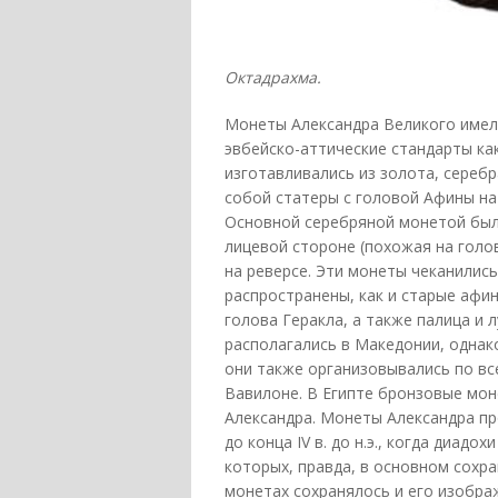
Октадрахма.
Монеты Александра Великого имели
эвбейско-аттические стандарты как
изготавливались из золота, сереб
собой статеры с головой Афины на
Основной серебряной монетой был
лицевой стороне (похожая на голов
на реверсе. Эти монеты чеканились
распространены, как и старые афи
голова Геракла, а также палица и
располагались в Македонии, однак
они также организовывались по все
Вавилоне. В Египте бронзовые мо
Александра. Монеты Александра пр
до конца IV в. до н.э., когда диадо
которых, правда, в основном сохр
монетах сохранялось и его изобра