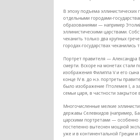
В эпоху подъема эллинистических 
отдельными городами-государства
образованиями — например Этолий
эллинистическими царствами. Собст
чеканить только два крупных греч
городах-государствах чеканились 
Портрет правителя — Александра 
смерти. Вскоре на монетах стали 
изображения Филиппа V и его сына
конце IV в. до н.э. портреты прави
было изображение Птолемея I, а з
семьи царя, в частности закрытое 
Многочисленные мелкие эллинистиче
державы Селевкидов (например, Ба
царскими портретами — особенно 
постепенно вытеснен мощной экспа
уже и в континентальной Греции и 