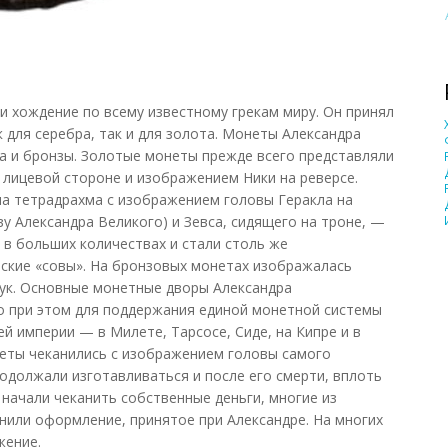
 хождение по всему известному грекам миру. Он принял
 для серебра, так и для золота. Монеты Александра
ра и бронзы. Золотые монеты прежде всего представляли
 лицевой стороне и изображением Ники на реверсе.
а тетрадрахма с изображением головы Геракла на
у Александра Великого) и Зевса, сидящего на троне, —
 в больших количествах и стали столь же
нские «совы». На бронзовых монетах изображалась
 лук. Основные монетные дворы Александра
о при этом для поддержания единой монетной системы
й империи — в Милете, Тарсосе, Сиде, на Кипре и в
неты чеканились с изображением головы самого
одолжали изготавливаться и после его смерти, вплоть
хи начали чеканить собственные деньги, многие из
анили оформление, принятое при Александре. На многих
жение.