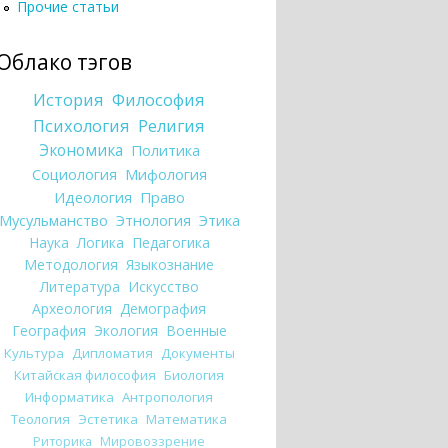
Прочие статьи
Облако тэгов
История
Философия
Психология
Религия
Экономика
Политика
Социология
Мифология
Идеология
Право
Мусульманство
Этнология
Этика
Наука
Логика
Педагогика
Методология
Языкознание
Литература
Искусство
Археология
Демография
География
Экология
Военные
Культура
Дипломатия
Документы
Китайская философия
Биология
Информатика
Антропология
Теология
Эстетика
Математика
Риторика
Мировоззрение