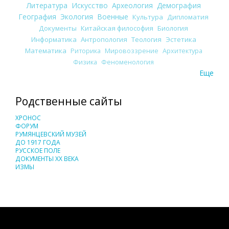
Литература
Искусство
Археология
Демография
География
Экология
Военные
Культура
Дипломатия
Документы
Китайская философия
Биология
Информатика
Антропология
Теология
Эстетика
Математика
Риторика
Мировоззрение
Архитектура
Физика
Феноменология
Еще
Родственные сайты
ХРОНОС
ФОРУМ
РУМЯНЦЕВСКИЙ МУЗЕЙ
ДО 1917 ГОДА
РУССКОЕ ПОЛЕ
ДОКУМЕНТЫ XX ВЕКА
ИЗМЫ
Понятия И Категории - Исторический Проект ХРОНОС