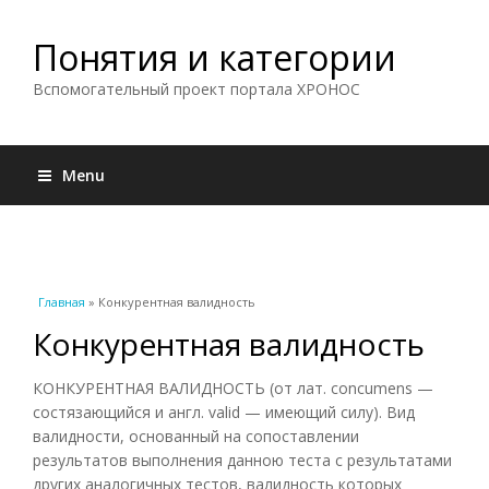
Понятия и категории
Вспомогательный проект портала ХРОНОС
Menu
Вы здесь
Главная
» Конкурентная валидность
Конкурентная валидность
КОНКУРЕНТНАЯ ВАЛИДНОСТЬ (от лат. concumens —
состязающийся и англ. valid — имеющий силу). Вид
валидности, основанный на сопоставлении
результатов выполнения данною теста с результатами
других аналогичных тестов, валидность которых