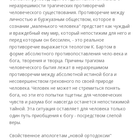
неразрешимости трагических противоречий
человеческого существования. Противоречие между
личностью и буржуазным обществом, которое в
сознании „маленького человека" предстает как чуждый
и враждебный ему мир, который непостижим для него и
перед которым он бессилен, - это реальное
противоречие выражается теологом К. Бартом в
форме абсолютного противопоставления чело-века и
бога, творения и творца. Причины трагизма
человеческого бытия лежат в неразрешимом
противоречии между абсолютной истиной бога и
несовершенством греховного по своей природе
человека. Человек не может не стремиться понять
бога, но эти его попытки тщетны: для человеческих
чувств и разума бог навсегда останется непостижимой
тайной. Эта ситуация оставляет для человека только
один путь приобщения к богу - посредством слепой
веры.
Свойственное апологетам „новой ортодоксии"