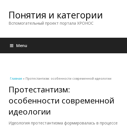
Понятия и категории
Вспомогательный проект портала ХРОНОС
Menu
Вы здесь
Главная
» Протестантизм: особенности современной идеологии
Протестантизм:
особенности современной
идеологии
Идеология протестантизма формировалась в процессе