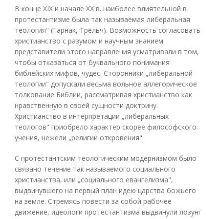
В конце XIX и начале XX в. наиболее влиятельной в
протестантизме была так называемая либеральная
теология" (Гарнак, Трёльч). Возможность согласовать
христианство с разумом и научным знанием
представители этого направления усматривали в том,
чтобы отказаться от буквального понимания
библейских мифов, чудес. Сторонники „либеральной
теологии" допускали весьма вольное аллегорическое
толкование Библии, рассматривая христианство как
нравственную в своей сущности доктрину.
Христианство в интерпретации „либеральных
теологов" приобрело характер скорее философского
учения, нежели „религии откровения".
С протестантским теологическим модернизмом было
связано течение так называемого социального
христианства, или „социального евангелизма",
выдвинувшего на первый план идею царства божьего
на земле. Стремясь повести за собой рабочее
движение, идеологи протестантизма выдвинули лозунг