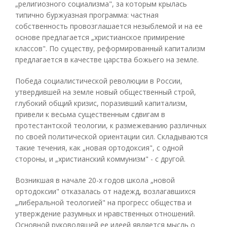
„религиозного социализма", за которым крылась
типично буржуазная программа: частная
собственность провозглашается незыблемой и на ее
основе предлагается „христианское примирение
классов". По существу, реформированный капитализм
предлагается в качестве царства божьего на земле.
Победа социалистической революции в России,
утвердившей на земле новый общественный строй,
глубокий общий кризис, поразивший капитализм,
привели к весьма существенным сдвигам в
протестантской теологии, к размежеванию различных
по своей политической ориентации сил. Складываются
такие течения, как „новая ортодоксия", с одной
стороны, и „христианский коммунизм" - с другой.
Возникшая в начале 20-х годов школа „новой
ортодоксии" отказалась от надежд, возлагавшихся
„либеральной теологией" на прогресс общества и
утверждение разумных и нравственных отношений.
Основной руководящей ее идеей является мысль о