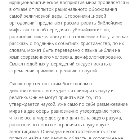
иррационалистическое восприятие мира проявляется и
в отказе от попыток рационального обоснования
самой религиозной веры. Сторонники „новой
ортодоксии" предлагают рассматривать библейские
мифы как способ передачи глубочайших истин,
раскрывающих человеку его отношение к богу, а не как
рассказы о подлинных событиях. Христианство, по их
словам, может быть переведено с языка Библии на
язык современного человека, демифологизировано.
Смысл подобных утверждений следует искать в
стремлении примирить религию с наукой.
Однако протестантским богословам в
действительности не удается примирить науку и
религию. Они не могут принять все то, что
утверждается наукой. Уже само по себе размежевание
мира на две сферы равнозначно утверждению того,
что не все в мире доступно для познающего разума,
равнозначно попытке ограничить науку в духе
агностицизма. Очевидна несостоятельность этой
попытки найти для религии область, в которой ее не