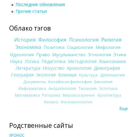
Последние обновления
Прочие статьи
Облако тэгов
История
Философия
Психология
Религия
Экономика
Политика
Социология
Мифология
Идеология
Право
Мусульманство
Этнология
Этика
Наука
Логика
Педагогика
Методология
Языкознание
Литература
Искусство
Археология
Демография
География
Экология
Военные
Культура
Дипломатия
Документы
Китайская философия
Биология
Информатика
Антропология
Теология
Эстетика
Математика
Риторика
Мировоззрение
Архитектура
Физика
Феноменология
Еще
Родственные сайты
ХРОНОС