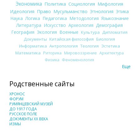
Экономика
Политика
Социология
Мифология
Идеология
Право
Мусульманство
Этнология
Этика
Наука
Логика
Педагогика
Методология
Языкознание
Литература
Искусство
Археология
Демография
География
Экология
Военные
Культура
Дипломатия
Документы
Китайская философия
Биология
Информатика
Антропология
Теология
Эстетика
Математика
Риторика
Мировоззрение
Архитектура
Физика
Феноменология
Еще
Родственные сайты
ХРОНОС
ФОРУМ
РУМЯНЦЕВСКИЙ МУЗЕЙ
ДО 1917 ГОДА
РУССКОЕ ПОЛЕ
ДОКУМЕНТЫ XX ВЕКА
ИЗМЫ