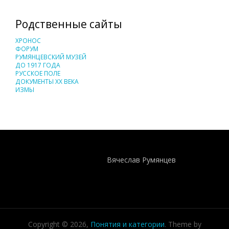
Родственные сайты
ХРОНОС
ФОРУМ
РУМЯНЦЕВСКИЙ МУЗЕЙ
ДО 1917 ГОДА
РУССКОЕ ПОЛЕ
ДОКУМЕНТЫ XX ВЕКА
ИЗМЫ
Понятия И Категории - Исторический Проект ХРОНОС
WEB-редактор
Вячеслав Румянцев
Copyright © 2026,
Понятия и категории
. Theme by