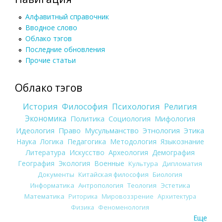
Алфавитный справочник
Вводное слово
Облако тэгов
Последние обновления
Прочие статьи
Облако тэгов
История
Философия
Психология
Религия
Экономика
Политика
Социология
Мифология
Идеология
Право
Мусульманство
Этнология
Этика
Наука
Логика
Педагогика
Методология
Языкознание
Литература
Искусство
Археология
Демография
География
Экология
Военные
Культура
Дипломатия
Документы
Китайская философия
Биология
Информатика
Антропология
Теология
Эстетика
Математика
Риторика
Мировоззрение
Архитектура
Физика
Феноменология
Еще