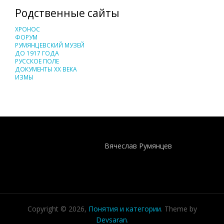
Родственные сайты
ХРОНОС
ФОРУМ
РУМЯНЦЕВСКИЙ МУЗЕЙ
ДО 1917 ГОДА
РУССКОЕ ПОЛЕ
ДОКУМЕНТЫ XX ВЕКА
ИЗМЫ
Понятия И Категории - Исторический Проект ХРОНОС
WEB-редактор
Вячеслав Румянцев
Copyright © 2026,
Понятия и категории
. Theme by
Devsaran
.