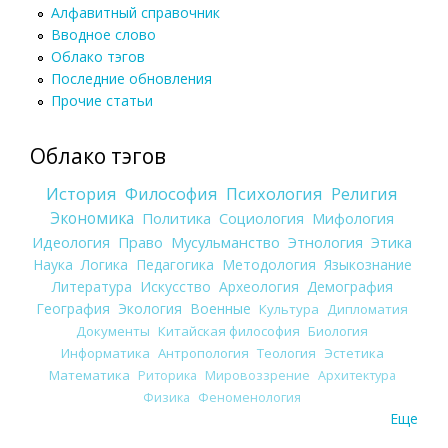
Алфавитный справочник
Вводное слово
Облако тэгов
Последние обновления
Прочие статьи
Облако тэгов
История
Философия
Психология
Религия
Экономика
Политика
Социология
Мифология
Идеология
Право
Мусульманство
Этнология
Этика
Наука
Логика
Педагогика
Методология
Языкознание
Литература
Искусство
Археология
Демография
География
Экология
Военные
Культура
Дипломатия
Документы
Китайская философия
Биология
Информатика
Антропология
Теология
Эстетика
Математика
Риторика
Мировоззрение
Архитектура
Физика
Феноменология
Еще