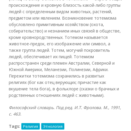
происхождение и кровную близость какой-либо группы
людей с определенным видом животных, растений,
предметом или явлением. Возникновение тотемизма
обусловлено примитивным хозяйством (охота,
собирательство) и незнанием иных связей в обществе,
кроме кровнородственных. Тотемом называется
животное-предок, его изображение или символ, а
также группа людей. Тотем, могучий покровитель
людей, обеспечивает их пищей. Тотемизм
распространен среди племен Австралии, Северной и
Южной Америки, Меланезии, Полинезии, Африки.
Пережитки тотемизма сохранились в развитых
религиях (бог как отец верующих; причастие как
вкушение тела бога), в фольклоре (сказки о брачных и
родственных отношениях людей с животными).
Философский словарь. Под ред. И.Т. Фролова. М., 1991,
с. 463.
Tags:
Религия
Этнология