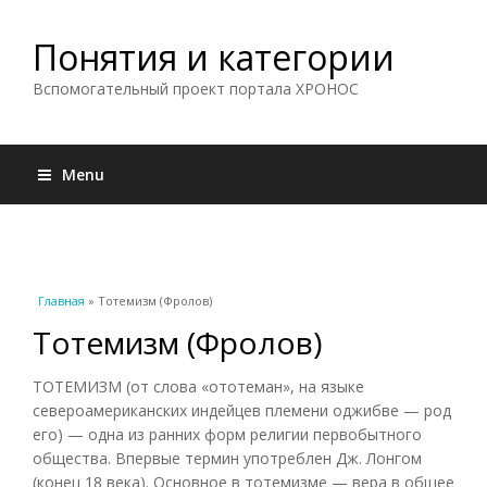
Понятия и категории
Вспомогательный проект портала ХРОНОС
Menu
Вы здесь
Главная
» Тотемизм (Фролов)
Тотемизм (Фролов)
ТОТЕМИЗМ (от слова «ототеман», на языке
североамериканских индейцев племени оджибве — род
его) — одна из ранних форм религии первобытного
общества. Впервые термин употреблен Дж. Лонгом
(конец 18 века). Основное в тотемизме — вера в общее