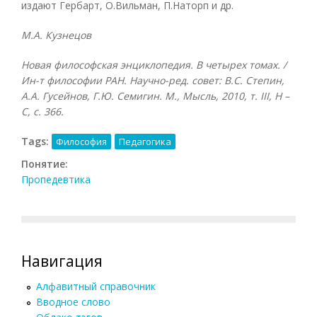
издают Гербарт, О.Вильман, П.Наторп и др.
М.А. Кузнецов
Новая философская энциклопедия. В четырех томах. /
Ин-т философии РАН. Научно-ред. совет: В.С. Степин,
А.А. Гусейнов, Г.Ю. Семигин. М., Мысль, 2010, т.
III, Н –
С, с. 366.
Tags:
Философия
Педагогика
Понятие:
Пропедевтика
Навигация
Алфавитный справочник
Вводное слово