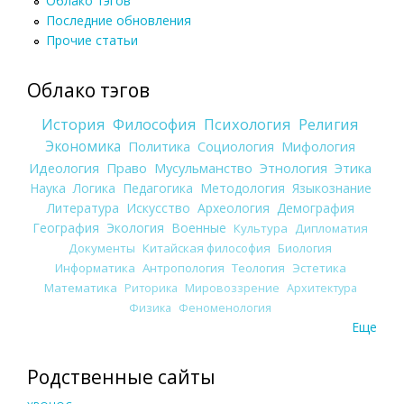
Облако тэгов
Последние обновления
Прочие статьи
Облако тэгов
История
Философия
Психология
Религия
Экономика
Политика
Социология
Мифология
Идеология
Право
Мусульманство
Этнология
Этика
Наука
Логика
Педагогика
Методология
Языкознание
Литература
Искусство
Археология
Демография
География
Экология
Военные
Культура
Дипломатия
Документы
Китайская философия
Биология
Информатика
Антропология
Теология
Эстетика
Математика
Риторика
Мировоззрение
Архитектура
Физика
Феноменология
Еще
Родственные сайты