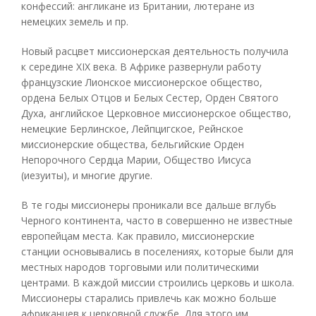
конфессий: англикане из Британии, лютеране из
немецких земель и пр.
Новый расцвет миссионерская деятельность получила
к середине XIX века. В Африке развернули работу
французские Лионское миссионерское общество,
ордена Белых Отцов и Белых Сестер, Орден Святого
Духа, английское Церковное миссионерское общество,
немецкие Берлинское, Лейпцигское, Рейнское
миссионерские общества, бельгийские Орден
Непорочного Сердца Марии, Общество Иисуса
(иезуиты), и многие другие.
В те годы миссионеры проникали все дальше вглубь
Черного континента, часто в совершенно не известные
европейцам места. Как правило, миссионерские
станции основывались в поселениях, которые были для
местных народов торговыми или политическими
центрами. В каждой миссии строились церковь и школа.
Миссионеры старались привлечь как можно больше
африканцев к церковной службе. Для этого им