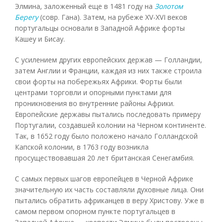
Элмина, заложенный еще в 1481 году на
Золотом
Берегу
(совр. Гана). Затем, на рубеже XV-XVI веков
португальцы основали в Западной Африке форты
Кашеу и Бисау.
С усилением других европейских держав — Голландии,
затем Англии и Франции, каждая из них также строила
свои форты на побережьях Африки. Форты были
центрами торговли и опорными пунктами для
проникновения во внутренние районы Африки.
Европейские державы пытались последовать примеру
Португалии, создавшей колонии на Черном континенте.
Так, в 1652 году было положено начало Голландской
Капской колонии, в 1763 году возникла
просуществовавшая 20 лет британская Сенегамбия.
С самых первых шагов европейцев в Черной Африке
значительную их часть составляли духовные лица. Они
пытались обратить африканцев в веру Христову. Уже в
самом первом опорном пункте португальцев в