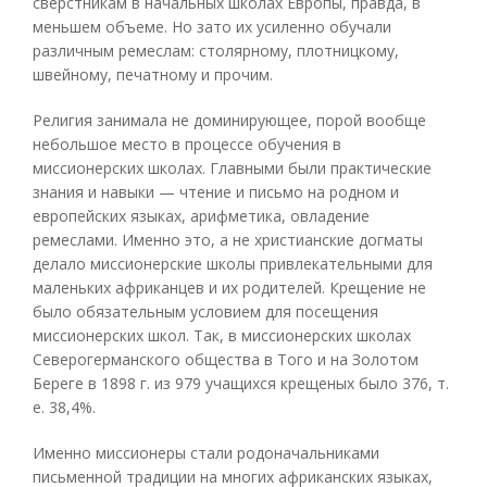
сверстникам в начальных школах Европы, правда, в
меньшем объеме. Но зато их усиленно обучали
различным ремеслам: столярному, плотницкому,
швейному, печатному и прочим.
Религия занимала не доминирующее, порой вообще
небольшое место в процессе обучения в
миссионерских школах. Главными были практические
знания и навыки — чтение и письмо на родном и
европейских языках, арифметика, овладение
ремеслами. Именно это, а не христианские догматы
делало миссионерские школы привлекательными для
маленьких африканцев и их родителей. Крещение не
было обязательным условием для посещения
миссионерских школ. Так, в миссионерских школах
Северогерманского общества в Того и на Золотом
Береге в 1898 г. из 979 учащихся крещеных было 376, т.
е. 38,4%.
Именно миссионеры стали родоначальниками
письменной традиции на многих африканских языках,