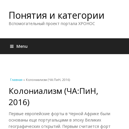
Понятия и категории
Вспомогательный проект портала ХРОНОС
Menu
Вы здесь
Главная
» Колониализм (ЧА:ПиН, 2016)
Колониализм (ЧА:ПиН,
2016)
Первые европейские форты в Черной Африке были
основаны еще португальцами в эпоху Великих
географических открытий. Первым считается форт