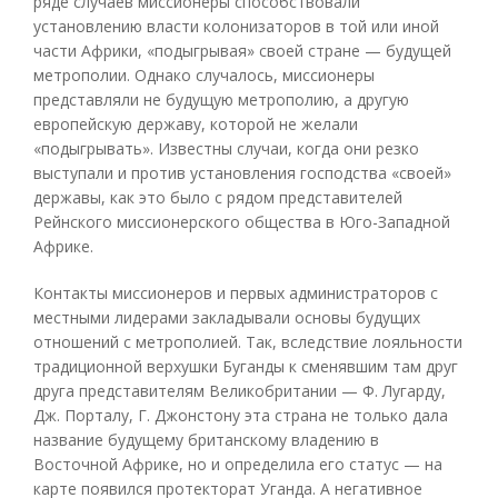
ряде случаев миссионеры способствовали
установлению власти колонизаторов в той или иной
части Африки, «подыгрывая» своей стране — будущей
метрополии. Однако случалось, миссионеры
представляли не будущую метрополию, а другую
европейскую державу, которой не желали
«подыгрывать». Известны случаи, когда они резко
выступали и против установления господства «своей»
державы, как это было с рядом представителей
Рейнского миссионерского общества в Юго-Западной
Африке.
Контакты миссионеров и первых администраторов с
местными лидерами закладывали основы будущих
отношений с метрополией. Так, вследствие лояльности
традиционной верхушки Буганды к сменявшим там друг
друга представителям Великобритании — Ф. Лугарду,
Дж. Порталу, Г. Джонстону эта страна не только дала
название будущему британскому владению в
Восточной Африке, но и определила его статус — на
карте появился протекторат Уганда. А негативное