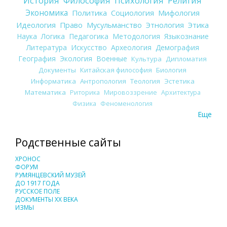
История
Философия
Психология
Религия
Экономика
Политика
Социология
Мифология
Идеология
Право
Мусульманство
Этнология
Этика
Наука
Логика
Педагогика
Методология
Языкознание
Литература
Искусство
Археология
Демография
География
Экология
Военные
Культура
Дипломатия
Документы
Китайская философия
Биология
Информатика
Антропология
Теология
Эстетика
Математика
Риторика
Мировоззрение
Архитектура
Физика
Феноменология
Еще
Родственные сайты
ХРОНОС
ФОРУМ
РУМЯНЦЕВСКИЙ МУЗЕЙ
ДО 1917 ГОДА
РУССКОЕ ПОЛЕ
ДОКУМЕНТЫ XX ВЕКА
ИЗМЫ