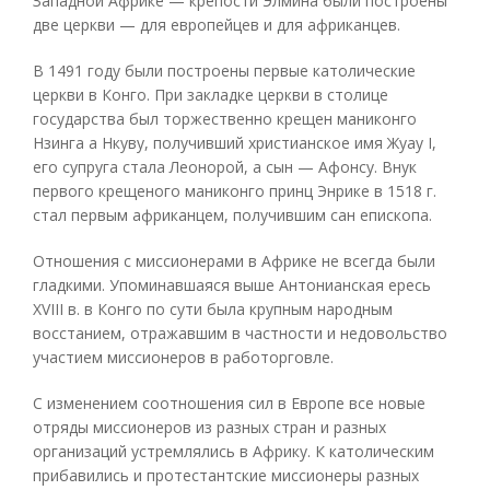
Западной Африке — крепости Элмина были построены
две церкви — для европейцев и для африканцев.
В 1491 году были построены первые католические
церкви в Конго. При закладке церкви в столице
государства был торжественно крещен маниконго
Нзинга а Нкуву, получивший христианское имя Жуау I,
его супруга стала Леонорой, а сын — Афонсу. Внук
первого крещеного маниконго принц Энрике в 1518 г.
стал первым африканцем, получившим сан епископа.
Отношения с миссионерами в Африке не всегда были
гладкими. Упоминавшаяся выше Антонианская ересь
XVIII в. в Конго по сути была крупным народным
восстанием, отражавшим в частности и недовольство
участием миссионеров в работорговле.
С изменением соотношения сил в Европе все новые
отряды миссионеров из разных стран и разных
организаций устремлялись в Африку. К католическим
прибавились и протестантские миссионеры разных