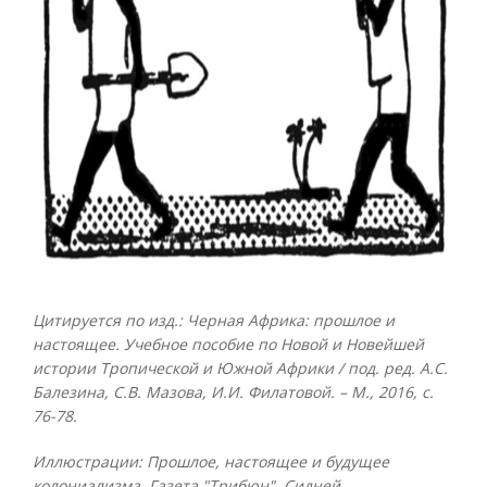
Цитируется по изд.: Черная Африка: прошлое и
настоящее. Учебное пособие по Новой и Новейшей
истории Тропической и Южной Африки / под. ред. А.С.
Балезина, С.В. Мазова, И.И. Филатовой. – М., 2016, с.
76-78.
Иллюстрации: Прошлое, настоящее и будущее
колониализма. Газета "Трибюн", Сидней,