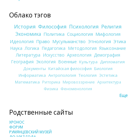
Облако тэгов
История
Философия
Психология
Религия
Экономика
Политика
Социология
Мифология
Идеология
Право
Мусульманство
Этнология
Этика
Наука
Логика
Педагогика
Методология
Языкознание
Литература
Искусство
Археология
Демография
География
Экология
Военные
Культура
Дипломатия
Документы
Китайская философия
Биология
Информатика
Антропология
Теология
Эстетика
Математика
Риторика
Мировоззрение
Архитектура
Физика
Феноменология
Еще
Родственные сайты
ХРОНОС
ФОРУМ
РУМЯНЦЕВСКИЙ МУЗЕЙ
ДО 1917 ГОДА