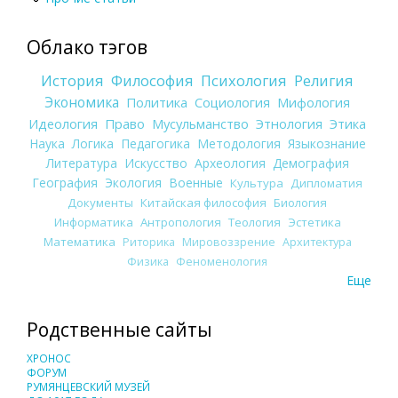
Облако тэгов
История
Философия
Психология
Религия
Экономика
Политика
Социология
Мифология
Идеология
Право
Мусульманство
Этнология
Этика
Наука
Логика
Педагогика
Методология
Языкознание
Литература
Искусство
Археология
Демография
География
Экология
Военные
Культура
Дипломатия
Документы
Китайская философия
Биология
Информатика
Антропология
Теология
Эстетика
Математика
Риторика
Мировоззрение
Архитектура
Физика
Феноменология
Еще
Родственные сайты
ХРОНОС
ФОРУМ
РУМЯНЦЕВСКИЙ МУЗЕЙ