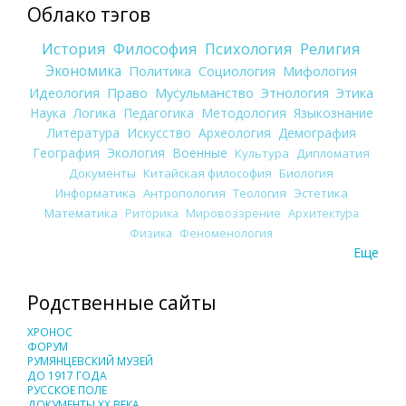
Облако тэгов
История
Философия
Психология
Религия
Экономика
Политика
Социология
Мифология
Идеология
Право
Мусульманство
Этнология
Этика
Наука
Логика
Педагогика
Методология
Языкознание
Литература
Искусство
Археология
Демография
География
Экология
Военные
Культура
Дипломатия
Документы
Китайская философия
Биология
Информатика
Антропология
Теология
Эстетика
Математика
Риторика
Мировоззрение
Архитектура
Физика
Феноменология
Еще
Родственные сайты
ХРОНОС
ФОРУМ
РУМЯНЦЕВСКИЙ МУЗЕЙ
ДО 1917 ГОДА
РУССКОЕ ПОЛЕ
ДОКУМЕНТЫ XX ВЕКА