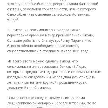
этого, у Шевалье был план реорганизации банковской
системы, земельной собственности, целью которого
было облегчить освоение сельскохозяйственных
угодий.
В намерения сенсимонистов входила также
перестройка армии на манер промышленной школы,
большие работы по благоустройству Парижа, что
было особенно необходимо после холеры,
свирепствовавшей в столице в начале 1831 года.
Из всего этого можно сделать вывод, что
сенсимонисты интересовались банками.t Люди,
которые в тридцатые годы развивали сенсимонисте кие
взгляды или следовали им, через двадцать-тридцать
лет стали магнатами крупной промышленности,
дельцами Второй империи.
Если за попытки создать коммуны их во время
луифилипповской монархии бросали в тюрьмы, то во