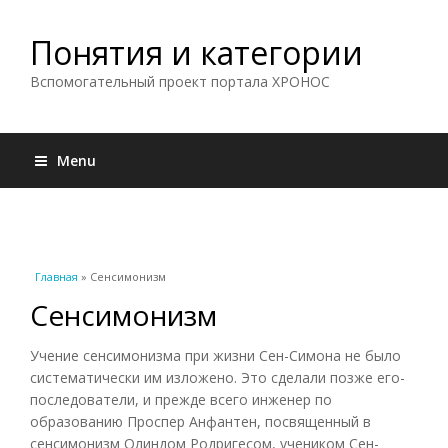
Понятия и категории
Вспомогательный проект портала ХРОНОС
Menu
Вы здесь
Главная
» Сенсимонизм
Сенсимонизм
Учение сенсимонизма при жизни Сен-Симона не было
систематически им изложено. Это сделали позже его-
последователи, и прежде всего инженер по
образованию Проспер Анфантен, посвященный в
сенсимонизм Олиндом Родригесом, учеником Сен-