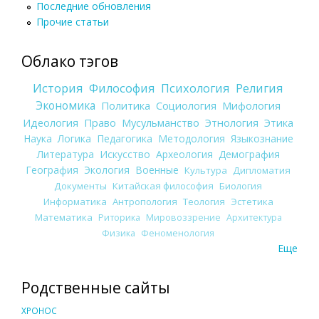
Последние обновления
Прочие статьи
Облако тэгов
История
Философия
Психология
Религия
Экономика
Политика
Социология
Мифология
Идеология
Право
Мусульманство
Этнология
Этика
Наука
Логика
Педагогика
Методология
Языкознание
Литература
Искусство
Археология
Демография
География
Экология
Военные
Культура
Дипломатия
Документы
Китайская философия
Биология
Информатика
Антропология
Теология
Эстетика
Математика
Риторика
Мировоззрение
Архитектура
Физика
Феноменология
Еще
Родственные сайты
ХРОНОС