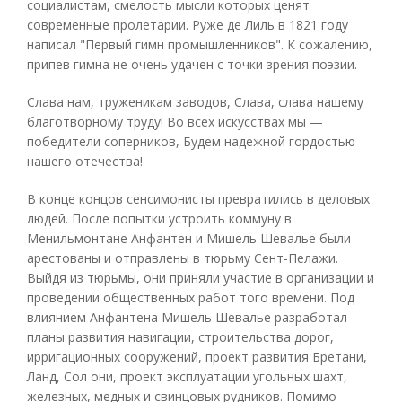
социалистам, смелость мысли которых ценят
современные пролетарии. Руже де Лиль в 1821 году
написал "Первый гимн промышленников". К сожалению,
припев гимна не очень удачен с точки зрения поэзии.
Слава нам, труженикам заводов, Слава, слава нашему
благотворному труду! Во всех искусствах мы —
победители соперников, Будем надежной гордостью
нашего отечества!
В конце концов сенсимонисты превратились в деловых
людей. После попытки устроить коммуну в
Менильмонтане Анфантен и Мишель Шевалье были
арестованы и отправлены в тюрьму Сент-Пелажи.
Выйдя из тюрьмы, они приняли участие в организации и
проведении общественных работ того времени. Под
влиянием Анфантена Мишель Шевалье разработал
планы развития навигации, строительства дорог,
ирригационных сооружений, проект развития Бретани,
Ланд, Сол они, проект эксплуатации угольных шахт,
железных, медных и свинцовых рудников. Помимо