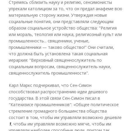
Стремясь сблизить науку и религию, сенсимонисты
упрекали католицизм за то, что он предал анафеме всю
материальную сторону жизни. Утверждая новые
социальные понятия, они представляли следующим
образом социальное устройство общества: "Религия
или мораль, теология или наука, религиозный культ или
промышленность... священники, ученые,
промышленники — таково общество!" Они считали,
что должна быть установлена такая социальная
иерархия: "Верховный священнослужитель по
социальным вопросам, священнослужитель науки,
священнослужитель промышленности".
Карл Маркс подчеркивал, что Сен-Симон
способствовал распространению идеи дешевого
государства. В этой связи Сен-Симон писал в
"Катехизисе промышленников": «Общее политическое
стремление громадного большинства общества
состоит в том, чтобы им управляли возможно дешевле
1
, чтобы им управляли возможно мягче, чтобы им
управляли наиболее способные люди, притом так,