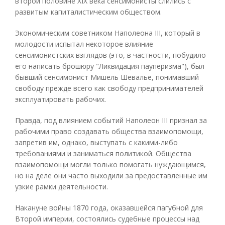
второй половине XIX века сенсимонисты слились с
развитым капиталистическим обществом.
Экономическим советником Наполеона III, который в
молодости испытал некоторое влияние
сенсимонистских взглядов (это, в частности, побудило
его написать брошюру "Ликвидация пауперизма"), был
бывший сенсимонист Мишель Шевалье, понимавший
свободу прежде всего как свободу предпринимателей
эксплуатировать рабочих.
Правда, под влиянием событий Наполеон III признал за
рабочими право создавать общества взаимопомощи,
запретив им, однако, выступать с какими-либо
требованиями и заниматься политикой. Общества
взаимопомощи могли только помогать нуждающимся,
но на деле они часто выходили за предоставленные им
узкие рамки деятельности.
Накануне войны 1870 года, оказавшейся пагубной для
Второй империи, состоялись судебные процессы над