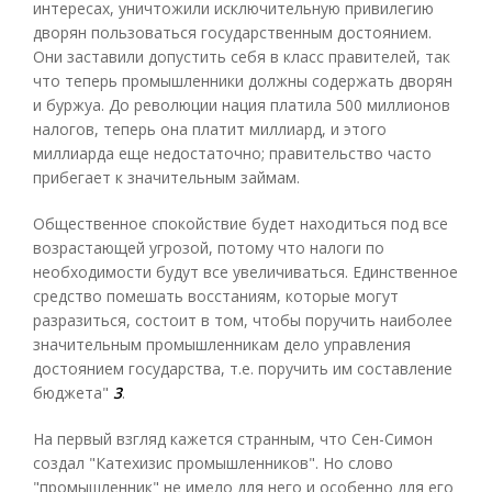
интересах, уничтожили исключительную привилегию
дворян пользоваться государственным достоянием.
Они заставили допустить себя в класс правителей, так
что теперь промышленники должны содержать дворян
и буржуа. До революции нация платила 500 миллионов
налогов, теперь она платит миллиард, и этого
миллиарда еще недостаточно; правительство часто
прибегает к значительным займам.
Общественное спокойствие будет находиться под все
возрастающей угрозой, потому что налоги по
необходимости будут все увеличиваться. Единственное
средство помешать восстаниям, которые могут
разразиться, состоит в том, чтобы поручить наиболее
значительным промышленникам дело управления
достоянием государства, т.е. поручить им составление
бюджета"
3
.
На первый взгляд кажется странным, что Сен-Симон
создал "Катехизис промышленников". Но слово
"промышленник" не имело для него и особенно для его