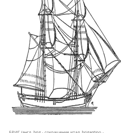
БРИГ (англ, brig - сокращение итал. brigantino -