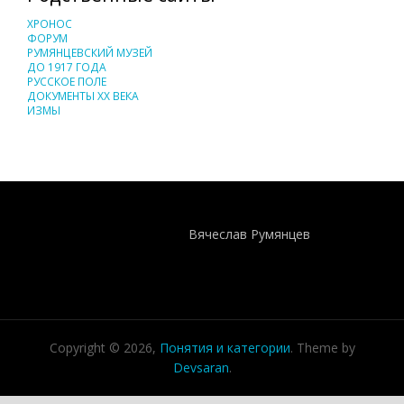
ХРОНОС
ФОРУМ
РУМЯНЦЕВСКИЙ МУЗЕЙ
ДО 1917 ГОДА
РУССКОЕ ПОЛЕ
ДОКУМЕНТЫ XX ВЕКА
ИЗМЫ
Понятия И Категории - Исторический Проект ХРОНОС
WEB-редактор
Вячеслав Румянцев
Copyright © 2026,
Понятия и категории
. Theme by
Devsaran
.