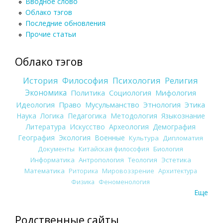
Вводное слово
Облако тэгов
Последние обновления
Прочие статьи
Облако тэгов
История
Философия
Психология
Религия
Экономика
Политика
Социология
Мифология
Идеология
Право
Мусульманство
Этнология
Этика
Наука
Логика
Педагогика
Методология
Языкознание
Литература
Искусство
Археология
Демография
География
Экология
Военные
Культура
Дипломатия
Документы
Китайская философия
Биология
Информатика
Антропология
Теология
Эстетика
Математика
Риторика
Мировоззрение
Архитектура
Физика
Феноменология
Еще
Родственные сайты