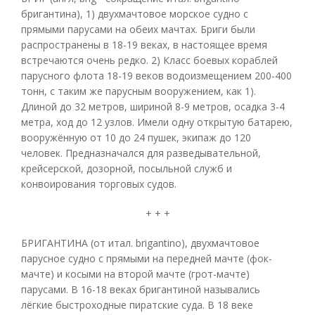
бригантина), 1) двухмачтовое морское судно с
прямыми парусами на обеих мачтах. Бриги были
распространены в 18-19 веках, в настоящее время
встречаются очень редко. 2) Класс боевых кораблей
парусного флота 18-19 веков водоизмещением 200-400
тонн, с таким же парусным вооружением, как 1).
Длиной до 32 метров, шириной 8-9 метров, осадка 3-4
метра, ход до 12 узлов. Имели одну открытую батарею,
вооружённую от 10 до 24 пушек, экипаж до 120
человек. Предназначался для разведывательной,
крейсерской, дозорной, посыльной служб и
конвоирования торговых судов.
+ + +
БРИГАНТИНА (от итал. brigantino), двухмачтовое
парусное судно с прямыми на передней мачте (фок-
мачте) и косыми на второй мачте (грот-мачте)
парусами. В 16-18 веках бригантиной назывались
лёгкие быстроходные пиратские суда. В 18 веке