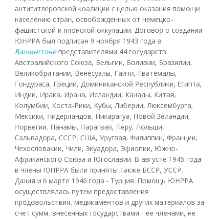
антигитлеровской коалиции с целью оказания помощи
населению стран, освобожденных от немецко-
фашистской и японской оккупации. Договор о создании
ЮНРРА был подписан 9 ноября 1943 года в
Вашингтоне
представителями 44 государств:
Австралийского Союза, Бельгии, Боливии, Бразилии,
Великобритании, Венесуэлы, Гаити, Гватемалы,
Гондураса, Греции, Доминиканской Республики, Египта,
Индии, Ирака, Ирана, Исландии, Канады, Китая,
Колумбии, Коста-Рики, Кубы, Либерии, Люксембурга,
Мексики, Нидерландов, Никарагуа, Новой Зеландии,
Норвегии, Панамы, Парагвая, Перу, Польши,
Сальвадора, СССР, США, Уругвая, Филиппин, Франции,
Чехословакии, Чили, Экуадора, Эфиопии, Южно-
Африканского Союза и Югославии. В августе 1945 года
в члены ЮНРРА были приняты также БССР, УССР,
Дания и в марте 1946 года - Турция. Помощь ЮНРРА
осуществлялась путем предоставления
продовольствия, медикаментов и других материалов за
счет сумм, внесенных государствами - ее членами, не