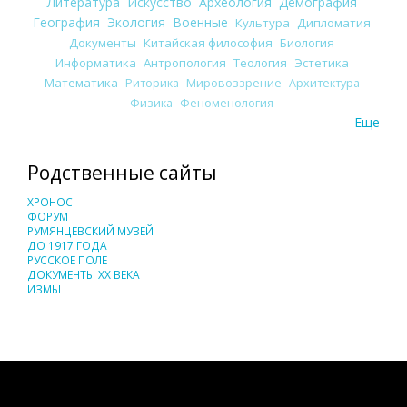
Литература
Искусство
Археология
Демография
География
Экология
Военные
Культура
Дипломатия
Документы
Китайская философия
Биология
Информатика
Антропология
Теология
Эстетика
Математика
Риторика
Мировоззрение
Архитектура
Физика
Феноменология
Еще
Родственные сайты
ХРОНОС
ФОРУМ
РУМЯНЦЕВСКИЙ МУЗЕЙ
ДО 1917 ГОДА
РУССКОЕ ПОЛЕ
ДОКУМЕНТЫ XX ВЕКА
ИЗМЫ
Понятия И Категории - Исторический Проект ХРОНОС