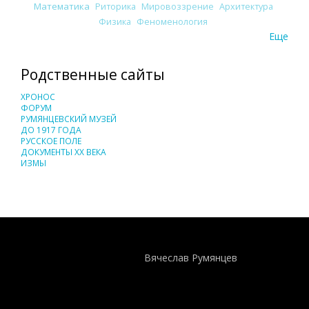
Математика
Риторика
Мировоззрение
Архитектура
Физика
Феноменология
Еще
Родственные сайты
ХРОНОС
ФОРУМ
РУМЯНЦЕВСКИЙ МУЗЕЙ
ДО 1917 ГОДА
РУССКОЕ ПОЛЕ
ДОКУМЕНТЫ XX ВЕКА
ИЗМЫ
Понятия И Категории - Исторический Проект ХРОНОС
WEB-редактор
Вячеслав Румянцев