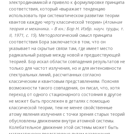
электродинамикой и привело к формулировке принципа
соответствия, который «выражает тенденцию
использовать при систематическом развитии теории
квантов каждую черту классической теории» (
Атомная
теория и механика. – В кн.: Бор Н. Избр. науч. труды, т.
II, 1971, с. 15
). Методологический смысл принципа
соответствия Бора заключается в том, что он
указывает на скрытые связи там, где имеет место
радикальный разрыв между новой и предшествующей
теорией. Бор искал области совпадения результатов не
только для частот излучения, но и для интенсивности
спектральных линий, рассчитанных согласно
классическим и квантовым представлениям. Поясняя
возможности такого совпадения, он писал, что, хотя
переход от одного стационарного состояния в другое
не может быть прослежен в деталях с помощью
классической теории, тем не менее свойственные
атому явления излучения с точки зрения старых теорий
обусловлены движением внутри атомной системы.
Колебательное движение этой системы может быть
математически представлено путем разложения