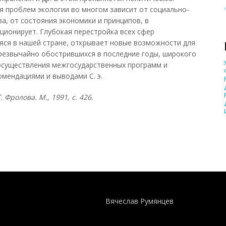
ия проблем экологии во многом зависит от социально-
а, от состояния экономики и принципов, в
ционирует. Глубокая перестройка всех сфер
яся в нашей стране, открывает новые возможности для
резвычайно обострившихся в последние годы, широкого
осуществления межгосударственных программ и
омендациями и выводами С. э.
 Фролова. М., 1991, с. 426.
Понятия И Категории - Исторический Проект ХРОНОС
WEB-редактор
Вячеслав Румянцев