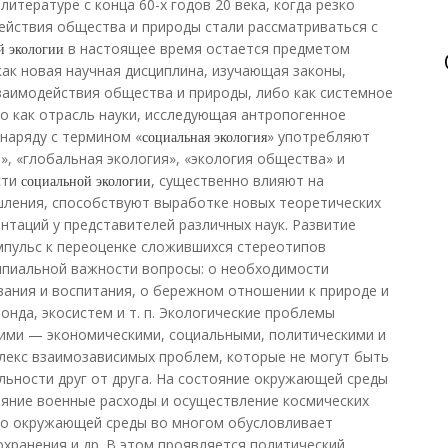
литературе с конца 60-х годов 20 века, когда резко
йствия общества и природы стали рассматриваться с
й экологии
в настоящее время остается предметом
как новая научная дисциплина, изучающая законы,
заимодействия общества и природы, либо как системное
о как отрасль науки, исследующая антропогенное
 наряду с термином «
социальная экология
» употребляют
», «глобальная экология», «экология общества» и
сти
социальной экологии
, существенно влияют на
ления, способствуют выработке новых теоретических
нтаций у представителей различных наук. Развитие
пульс к переоценке сложившихся стереотипов
ипиальной важности вопросы: о необходимости
ания и воспитания, о бережном отношении к природе и
онда, экосистем и т. п. Экологические проблемы
гими — экономическими, социальными, политическими и
лекс взаимозависимых проблем, которые не могут быть
ьности друг от друга. На состояние окружающей среды
яние военные расходы и осуществление космических
тво окружающей среды во многом обусловливает
хранения и др. В этом проявляется политический