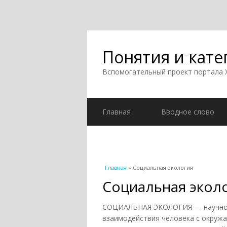
Понятия и кате
Вспомогательный проект портала
Главная
Вводное слово
Вы здесь
Главная
» Социальная экология
Социальная экол
СОЦИАЛЬНАЯ ЭКОЛОГИЯ — научное 
взаимодействия человека с окружа