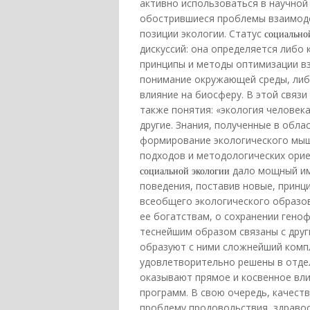
активно использоваться в научной 
обострившиеся проблемы взаимоде
позиции экологии. Статус
социально
дискуссий: она определяется либо 
принципы и методы оптимизации в
понимание окружающей среды, либ
влияние на биосферу. В этой связи
также понятия: «экология человека
другие. Знания, полученные в обла
формирование экологического мыш
подходов и методологических орие
социальной экологии
дало мощный им
поведения, поставив новые, принц
всеобщего экологического образов
ее богатствам, о сохранении геноф
теснейшим образом связаны с дру
образуют с ними сложнейший комп
удовлетворительно решены в отдел
оказывают прямое и косвенное вли
программ. В свою очередь, качес
проблему продовольствия, здравоо