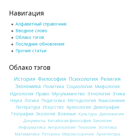
Навигация
Алфавитный справочник
Вводное слово
Облако тэгов
Последние обновления
Прочие статьи
Облако тэгов
История
Философия
Психология
Религия
Экономика
Политика
Социология
Мифология
Идеология
Право
Мусульманство
Этнология
Этика
Наука
Логика
Педагогика
Методология
Языкознание
Литература
Искусство
Археология
Демография
География
Экология
Военные
Культура
Дипломатия
Документы
Китайская философия
Биология
Информатика
Антропология
Теология
Эстетика
Математика
Риторика
Мировоззрение
Архитектура