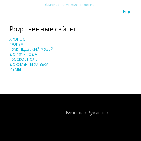
Физика
Феноменология
Еще
Родственные сайты
ХРОНОС
ФОРУМ
РУМЯНЦЕВСКИЙ МУЗЕЙ
ДО 1917 ГОДА
РУССКОЕ ПОЛЕ
ДОКУМЕНТЫ XX ВЕКА
ИЗМЫ
Понятия И Категории - Исторический Проект ХРОНОС
WEB-редактор
Вячеслав Румянцев