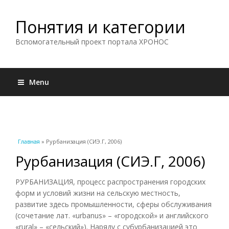
Понятия и категории
Вспомогательный проект портала ХРОНОС
Menu
Вы здесь
Главная
» Рурбанизация (СИЭ.Г, 2006)
Рурбанизация (СИЭ.Г, 2006)
РУРБАНИЗАЦИЯ, процесс распространения городских
форм и условий жизни на сельскую местность,
развитие здесь промышленности, сферы обслуживания
(сочетание лат. «urbanus» – «городской» и английского
«rural» – «сельский»). Наряду с субурбанизацией это