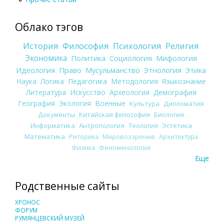
Облако тэгов
История
Философия
Психология
Религия
Экономика
Политика
Социология
Мифология
Идеология
Право
Мусульманство
Этнология
Этика
Наука
Логика
Педагогика
Методология
Языкознание
Литература
Искусство
Археология
Демография
География
Экология
Военные
Культура
Дипломатия
Документы
Китайская философия
Биология
Информатика
Антропология
Теология
Эстетика
Математика
Риторика
Мировоззрение
Архитектура
Физика
Феноменология
Еще
Родственные сайты
ХРОНОС
ФОРУМ
РУМЯНЦЕВСКИЙ МУЗЕЙ