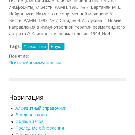
систем (к механизмам влияния нервной системы на
лимфоциты) // Вестн. РАМН. 1993. № 7; Вартанян М. Е.
Нейронауки. Их место в современной медицине //
Вестн. РАМН. 1993. № 7; Сигидин Я. А., Лукина Г. Новые
направления в иммунотропной терапии ревматоидного
артрита // Клиническая ревматология. 1994. № 4.
Tags:
Психология
Наука
Понятие:
Психонейроиммунология
Навигация
Алфавитный справочник
Вводное слово
Облако тэгов
Последние обновления
Прочие статьи