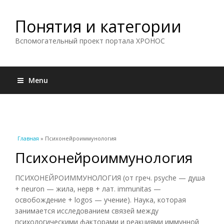
Понятия и категории
Вспомогательный проект портала ХРОНОС
Menu
Вы здесь
Главная
» Психонейроиммунология
Психонейроиммунология
ПСИХОНЕЙРОИММУНОЛОГИЯ (от греч. psyche — душа
+ neuron — жила, нерв + лат. immunitas —
освобождение + logos — учение). Наука, которая
занимается исследованием связей между
психологическими факторами и реакциями иммунной