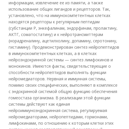
информации, извлечение ее из памяти, а также
использование общих лигандов и рецепторов. Так,
установлено, что на иммунокомпетентных клетках
находятся рецепторы к регулярным пептидам
(субстанции Р, энкефалинам, эндорфинам, пролактину,
АКТГ, соматостатину) и к нейротрансмиттерам
(норадреналину, ацетилхолину, допамину, серотонину,
гистамину). Продемонстрирован синтез нейропептидов
в иммунокомпетентных клетках, а в клетках
нейроэндокринной системы — синтез лимфокинов и
монокинов. Имеются факты, свидетельствующие о
способности нейропептидов выполнять функции
нейромедиаторов. Нервная и иммунная системы,
помимо своих специфических, выполняют в комплексе
с эндокринной системой общую функцию обеспечения
гомеостаза организма. В реализации этой функции
системы действуют как единая
нейроиммуноэндокринная система, регулируемая
нейромедиаторами, нейропептидами, гормонами,
лимфокинами, по отношению к которым клетки этих