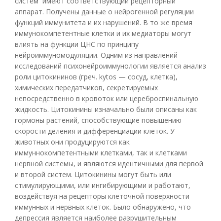
систем имеют соответствующий рецепторный
аппарат. Получены данные о нейрогенной регуляции
функций иммунитета и их нарушений. В то же время
иммунокомпетентные клетки и их медиаторы могут
влиять на функции ЦНС по принципу
нейроиммуномодуляции. Одним из направлений
исследований психонейроиммунологии является анализ
роли цитокининов (греч. kytos — сосуд, клетка),
химических передатчиков, секретируемых
непосредственно в кровоток или цереброспинальную
жидкость. Цитокинины изначально были описаны как
гормоны растений, способствующие повышению
скорости деления и дифференциации клеток. У
животных они продуцируются как
иммуннокомпетентными клетками, так и клетками
нервной системы, и являются идентичными для первой
и второй систем. Цитокинины могут быть или
стимулирующими, или ингибирующими и работают,
воздействуя на рецепторы клеточной поверхности
иммунных и нервных клеток. Было обнаружено, что
депрессия является наиболее разрушительным