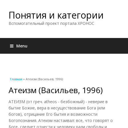
Понятия и категории
Вспомогательный проект портала ХРОНОС
Menu
Вы здесь
Главная
» Атеизм (Васильев, 1996)
Атеизм (Васильев, 1996)
АТЕИЗМ (от греч. atheos - безбожный) - неверие в
бытие Божие, вера в несуществование Бога (или
богов), отрицание Его бытия и возможности
Богопознания. Атеизм настаивал: все, что говорят о
Боге, следует отнести к человеку ради свободы и