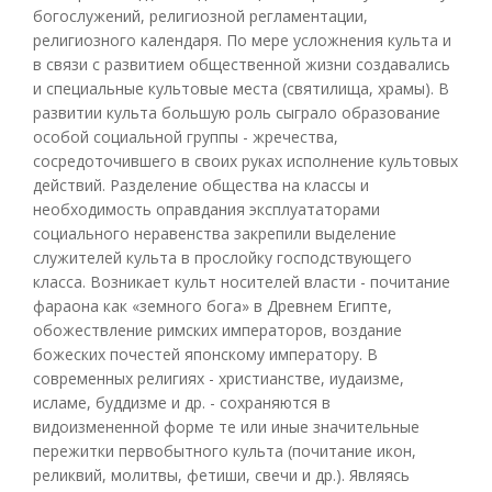
богослужений, религиозной регламентации,
религиозного календаря. По мере усложнения культа и
в связи с развитием общественной жизни создавались
и специальные культовые места (святилища, храмы). В
развитии культа большую роль сыграло образование
особой социальной группы - жречества,
сосредоточившего в своих руках исполнение культовых
действий. Разделение общества на классы и
необходимость оправдания эксплуататорами
социального неравенства закрепили выделение
служителей культа в прослойку господствующего
класса. Возникает культ носителей власти - почитание
фараона как «земного бога» в Древнем Египте,
обожествление римских императоров, воздание
божеских почестей японскому императору. В
современных религиях - христианстве, иудаизме,
исламе, буддизме и др. - сохраняются в
видоизмененной форме те или иные значительные
пережитки первобытного культа (почитание икон,
реликвий, молитвы, фетиши, свечи и др.). Являясь