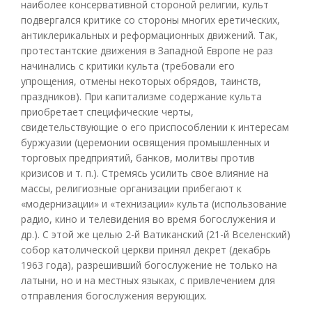
наиболее консервативной стороной религии, культ
подвергался критике со стороны многих еретических,
антиклерикальных и реформационных движений. Так,
протестантские движения в Западной Европе не раз
начинались с критики культа (требовали его
упрощения, отмены некоторых обрядов, таинств,
праздников). При капитализме содержание культа
приобретает специфические черты,
свидетельствующие о его приспособлении к интересам
буржуазии (церемонии освящения промышленных и
торговых предприятий, банков, молитвы против
кризисов и т. п.). Стремясь усилить свое влияние на
массы, религиозные организации прибегают к
«модернизации» и «технизации» культа (использование
радио, кино и телевидения во время богослужения и
др.). С этой же целью 2-й Ватиканский (21-й Вселенский)
собор католической церкви принял декрет (декабрь
1963 года), разрешивший богослужение не только на
латыни, но и на местных языках, с привлечением для
отправления богослужения верующих.