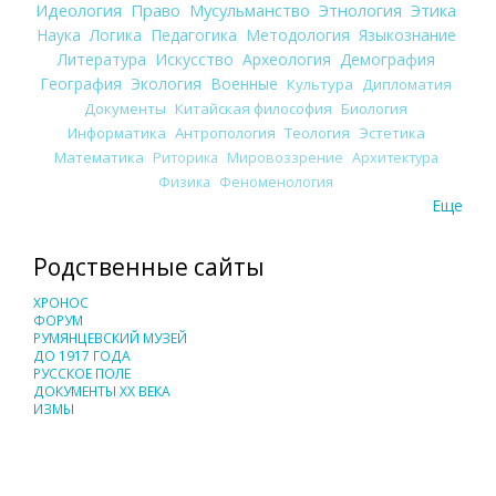
Идеология
Право
Мусульманство
Этнология
Этика
Наука
Логика
Педагогика
Методология
Языкознание
Литература
Искусство
Археология
Демография
География
Экология
Военные
Культура
Дипломатия
Документы
Китайская философия
Биология
Информатика
Антропология
Теология
Эстетика
Математика
Риторика
Мировоззрение
Архитектура
Физика
Феноменология
Еще
Родственные сайты
ХРОНОС
ФОРУМ
РУМЯНЦЕВСКИЙ МУЗЕЙ
ДО 1917 ГОДА
РУССКОЕ ПОЛЕ
ДОКУМЕНТЫ XX ВЕКА
ИЗМЫ