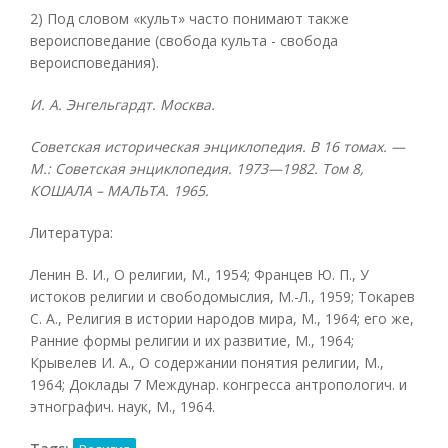
2) Под словом «культ» часто понимают также
вероисповедание (свобода культа - свобода
вероисповедания).
И. А. Энгельгардт. Москва.
Советская историческая энциклопедия. В 16 томах. —
М.: Советская энциклопедия. 1973—1982. Том 8,
КОШАЛА – МАЛЬТА. 1965.
Литература:
Ленин В. И., О религии, М., 1954; Францев Ю. П., У
истоков религии и свободомыслия, М.-Л., 1959; Токарев
С. A., Религия в истории народов мира, М., 1964; его же,
Ранние формы религии и их развитие, М., 1964;
Крывелев И. A., О содержании понятия религии, М.,
1964; Доклады 7 Междунар. конгресса антропологич. и
этнографич. наук, М., 1964.