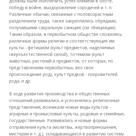
должны были обеспечить успех племени в охоте,
победу в войне, выздоровление сородичей и т. п.
Различные обычаи, связанные с половозрастным
разделением труда, также закреплялись обрядами,
получавшими сакральную санкцию (см. Инициации).
Таким образом, в первобытном обществе сложились
различные формы религии и соответствующие им
культы - фетишизм (культ предметов, наделяемых
сверхъестественной силой), тотемизм (культ
животных, растений и предметов, от которых, по
представлениям первобытных, вел свое
происхождение род), культ предков - покровителей
рода, и др.
В ходе развития производства и общественных
отношений развивались и усложнялись религиозные
представления, возникали новые виды культов -
аграрные и промысловые культы, родовые и семейные,
государственные. Развивались и новые формы
отправления культа (молитвы, жертвоприношения,
мистерии и т. д.), складывающиеся в развитую систему