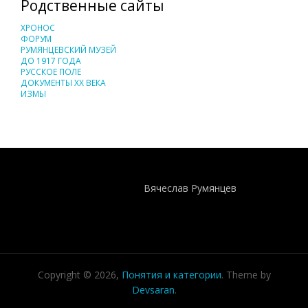
Родственные сайты
ХРОНОС
ФОРУМ
РУМЯНЦЕВСКИЙ МУЗЕЙ
ДО 1917 ГОДА
РУССКОЕ ПОЛЕ
ДОКУМЕНТЫ XX ВЕКА
ИЗМЫ
Понятия И Категории - Исторический Проект ХРОНОС
WEB-редактор
Вячеслав Румянцев
Copyright © 2026,
Понятия и категории
. Theme by
Devsaran
.