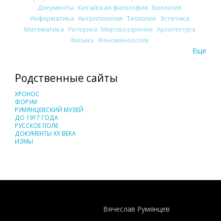
Документы
Китайская философия
Биология
Информатика
Антропология
Теология
Эстетика
Математика
Риторика
Мировоззрение
Архитектура
Физика
Феноменология
Еще
Родственные сайты
ХРОНОС
ФОРУМ
РУМЯНЦЕВСКИЙ МУЗЕЙ
ДО 1917 ГОДА
РУССКОЕ ПОЛЕ
ДОКУМЕНТЫ XX ВЕКА
ИЗМЫ
Понятия И Категории - Исторический Проект ХРОНОС
WEB-редактор
Вячеслав Румянцев