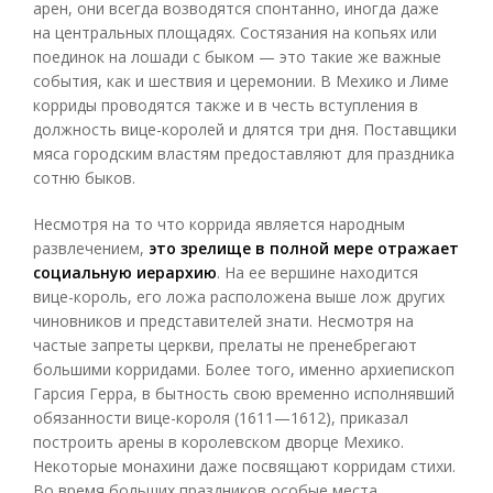
арен, они всегда возводятся спонтанно, иногда даже
на центральных площадях. Состязания на копьях или
поединок на лошади с быком — это такие же важные
события, как и шествия и церемонии. В Мехико и Лиме
корриды проводятся также и в честь вступления в
должность вице-королей и длятся три дня. Поставщики
мяса городским властям предоставляют для праздника
сотню быков.
Несмотря на то что коррида является народным
развлечением,
это зрелище в полной мере отражает
социальную иерархию
. На ее вершине находится
вице-король, его ложа расположена выше лож других
чиновников и представителей знати. Несмотря на
частые запреты церкви, прелаты не пренебрегают
большими корридами. Более того, именно архиепископ
Гарсия Герра, в бытность свою временно исполнявший
обязанности вице-короля (1611—1612), приказал
построить арены в королевском дворце Мехико.
Некоторые монахини даже посвящают корридам стихи.
Во время больших праздников особые места