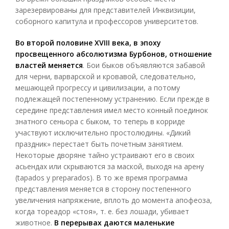
зарезервированы для представителей Инквизиции,
соборного капитула и профессоров университетов.
Во второй половине XVIII века, в эпоху
просвещенного абсолютизма Бурбонов, отношение
властей меняется
. Бои быков объявляются забавой
для черни, варварской и кровавой, следовательно,
мешающей прогрессу и цивилизации, а потому
подлежащей постепенному устранению. Если прежде в
середине представления имел место конный поединок
знатного сеньора с быком, то теперь в корриде
участвуют исключительно простолюдины. «Дикий
праздник» перестает быть почетным занятием.
Некоторые дворяне тайно устраивают его в своих
асьендах или скрываются за маской, выходя на арену
(tapados у preparados). В то же время программа
представления меняется в сторону постепенного
увеличения напряжение, вплоть до момента апофеоза,
когда тореадор «стоя», т. е. без лошади, убивает
животное.
В перерывах даются маленькие