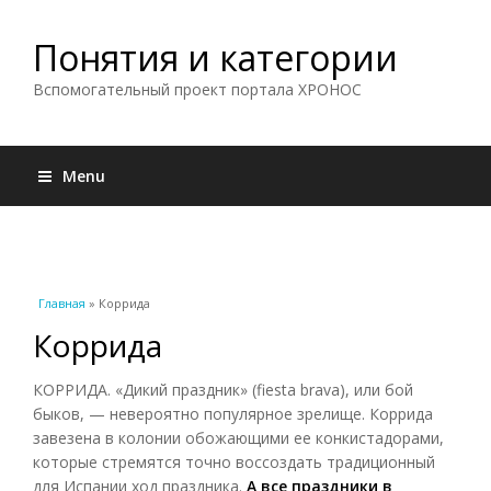
Понятия и категории
Вспомогательный проект портала ХРОНОС
Menu
Вы здесь
Главная
» Коррида
Коррида
КОРРИДА. «Дикий праздник» (fiesta brava), или бой
быков, — невероятно популярное зрелище. Коррида
завезена в колонии обожающими ее конкистадорами,
которые стремятся точно воссоздать традиционный
для Испании ход праздника.
А все праздники в