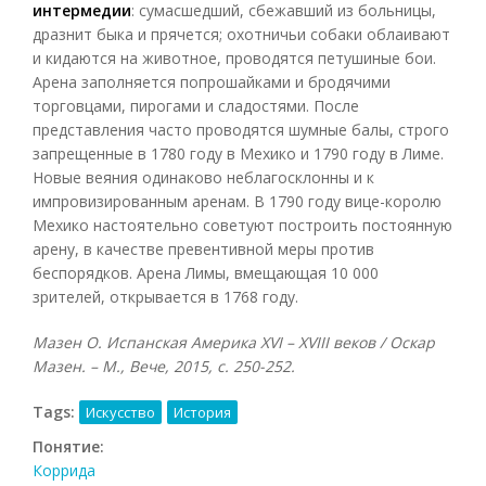
интермедии
: сумасшедший, сбежавший из больницы,
дразнит быка и прячется; охотничьи собаки облаивают
и кидаются на животное, проводятся петушиные бои.
Арена заполняется попрошайками и бродячими
торговцами, пирогами и сладостями. После
представления часто проводятся шумные балы, строго
запрещенные в 1780 году в Мехико и 1790 году в Лиме.
Новые веяния одинаково неблагосклонны и к
импровизированным аренам. В 1790 году вице-королю
Мехико настоятельно советуют построить постоянную
арену, в качестве превентивной меры против
беспорядков. Арена Лимы, вмещающая 10 000
зрителей, открывается в 1768 году.
Мазен О. Испанская Америка
XVI –
XVIII веков / Оскар
Мазен. – М., Вече, 2015, с. 250-252.
Tags:
Искусство
История
Понятие:
Коррида