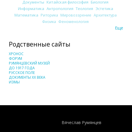
Документы
Китайская философия
Биология
Информатика
Антропология
Теология
Эстетика
Математика
Риторика
Мировоззрение
Архитектура
Физика
Феноменология
Еще
Родственные сайты
ХРОНОС
ФОРУМ
РУМЯНЦЕВСКИЙ МУЗЕЙ
ДО 1917 ГОДА
РУССКОЕ ПОЛЕ
ДОКУМЕНТЫ XX ВЕКА
ИЗМЫ
Понятия И Категории - Исторический Проект ХРОНОС
WEB-редактор
Вячеслав Румянцев