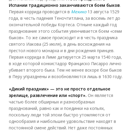
Испании традиционно заканчиваются боем быков
.
Первая коррида проводится в
Мехико
13 августа 1529
года, в честь падения Теночтитлана, за восемь лет до
окончательной победы Кортеса. Отныне каждый год
празднование этого события увенчивается боем «семи
быков». То же самое происходит и в честь праздника
святого Иакова (25 июля), в день восхождения на
престол нового монарха и в дни рождения принцев.
Первая коррида в Лиме датируется 25 марта 1540 года,
в ходе которой конкистадор Франциско Писарро лично
убивает второго быка. Тем не менее вскоре бои быков
в Перу упразднены и возобновляются лишь в 1630 году.
«Дикий праздник» — это не просто отдельное
зрелище, развлечение или «спорт».
Он является
частью более обширных и разнообразных
празднований, равно как и поединки на копьях,
поскольку люди той эпохи быстро утомляются от
однообразия и наибольшее удовольствие находят в
постоянной смене действий. Нет даже постоянных