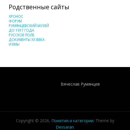
Родственные сайты
ХРОНОС
ФОРУМ
РУМЯНЦЕВСКИЙ МУЗЕЙ
ДО 1917 ГОДА
РУССКОЕ ПОЛЕ
ДОКУМЕНТЫ XX ВЕКА
ИЗМЫ
Понятия И Категории - Исторический Проект ХРОНОС
WEB-редактор
Вячеслав Румянцев
Copyright © 2026,
Понятия и категории
. Theme by
Devsaran
.