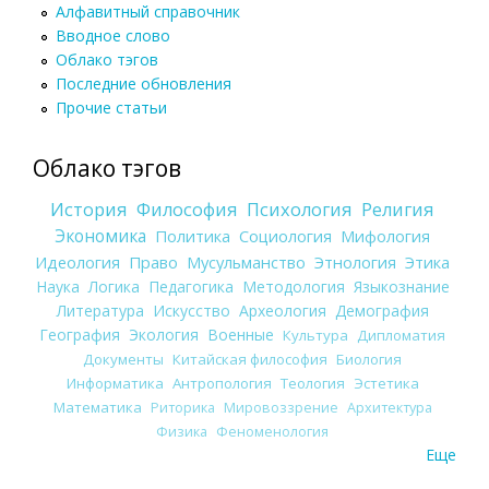
Алфавитный справочник
Вводное слово
Облако тэгов
Последние обновления
Прочие статьи
Облако тэгов
История
Философия
Психология
Религия
Экономика
Политика
Социология
Мифология
Идеология
Право
Мусульманство
Этнология
Этика
Наука
Логика
Педагогика
Методология
Языкознание
Литература
Искусство
Археология
Демография
География
Экология
Военные
Культура
Дипломатия
Документы
Китайская философия
Биология
Информатика
Антропология
Теология
Эстетика
Математика
Риторика
Мировоззрение
Архитектура
Физика
Феноменология
Еще