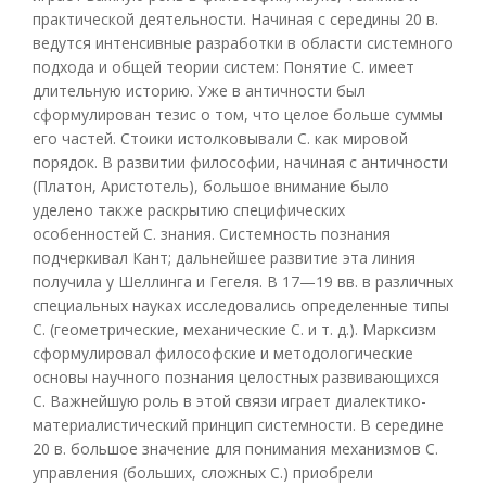
практической деятельности. Начиная с середины 20 в.
ведутся интенсивные разработки в области системного
подхода и общей теории систем: Понятие С. имеет
длительную историю. Уже в античности был
сформулирован тезис о том, что целое больше суммы
его частей. Стоики истолковывали С. как мировой
порядок. В развитии философии, начиная с античности
(Платон, Аристотель), большое внимание было
уделено также раскрытию специфических
особенностей С. знания. Системность познания
подчеркивал Кант; дальнейшее развитие эта линия
получила у Шеллинга и Гегеля. В 17—19 вв. в различных
специальных науках исследовались определенные типы
С. (геометрические, механические С. и т. д.). Марксизм
сформулировал философские и методологические
основы научного познания целостных развивающихся
С. Важнейшую роль в этой связи играет диалектико-
материалистический принцип системности. В середине
20 в. большое значение для понимания механизмов С.
управления (больших, сложных С.) приобрели