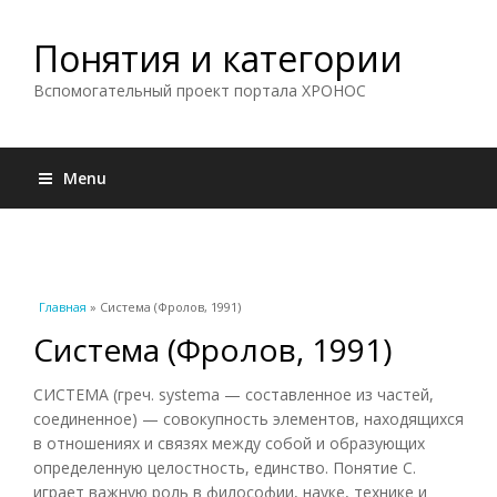
Понятия и категории
Вспомогательный проект портала ХРОНОС
Menu
Вы здесь
Главная
» Система (Фролов, 1991)
Система (Фролов, 1991)
СИСТЕМА (греч. systema — составленное из частей,
соединенное) — совокупность элементов, находящихся
в отношениях и связях между собой и образующих
определенную целостность, единство. Понятие С.
играет важную роль в философии, науке, технике и