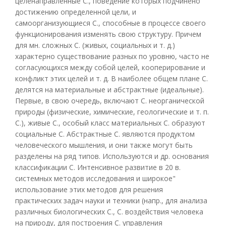
целенаправленные С., поведение которых подчинено
достижению определенной цели, и
самоорганизующиеся С., способные в процессе своего
функционирования изменять свою структуру. Причем
для мн. сложных С. (живых, социальных и т. д.)
характерно существование разных по уровню, часто не
согласующихся между собой целей, кооперирование и
конфликт этих целей и т. д. В наиболее общем плане С.
делятся на материальные и абстрактные (идеальные).
Первые, в свою очередь, включают С. неорганической
природы (физические, химические, геологические и т. п.
С.), живые С., особый класс материальных С. образуют
социальные С. Абстрактные С. являются продуктом
человеческого мышления, и они также могут быть
разделены на ряд типов. Используются и др. основания
классификации С. Интенсивное развитие в 20 в.
системных методов исследования и широкое"
использование этих методов для решения
практических задач науки и техники (напр., для анализа
различных биологических С., С. воздействия человека
на природу, для построения С. управления