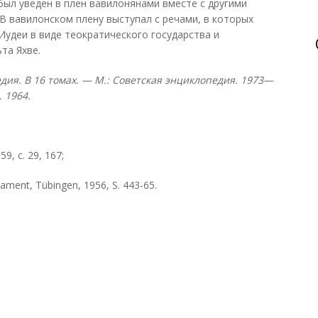
. был уведен в плен вавилонянами вместе с другими
В вавилонском плену выступал с речами, в которых
удеи в виде теократического государства и
та Яхве.
дия. В 16 томах. — М.: Советская энциклопедия. 1973—
 1964.
9, с. 29, 167;
estament, Tübingen, 1956, S. 443-65.