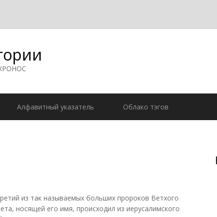
гории
 ХРОНОС
Алфавитный указатель
Облако тэгов
 третий из так называемых больших пророков Ветхого
вета, носящей его имя, происходил из иерусалимского