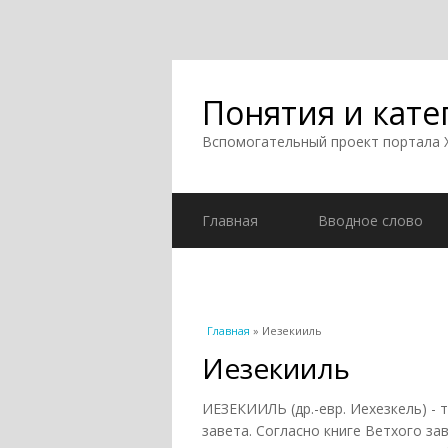
Понятия и кате
Вспомогательный проект портала
Главная
Вводное слово
Вы здесь
Главная
» Иезекииль
Иезекииль
ИЕЗЕКИИЛЬ (др.-евр. Иехезкель) -
завета. Согласно книге Ветхого за