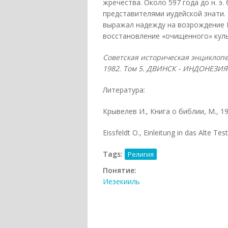
жречества. Около 597 года до н. э
представителями иудейской знати. 
выражал надежду на возрождение И
восстановление «очищенного» куль
Советская историческая энциклопе
1982. Том 5. ДВИНСК - ИНДОНЕЗИЯ.
Литература:
Крывелев И., Книга о библии, М., 195
Eissfeldt O., Einleitung in das Alte T
Tags:
Религия
Понятие:
Иезекииль