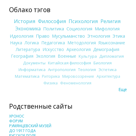
Облако тэгов
История
Философия
Психология
Религия
Экономика
Политика
Социология
Мифология
Идеология
Право
Мусульманство
Этнология
Этика
Наука
Логика
Педагогика
Методология
Языкознание
Литература
Искусство
Археология
Демография
География
Экология
Военные
Культура
Дипломатия
Документы
Китайская философия
Биология
Информатика
Антропология
Теология
Эстетика
Математика
Риторика
Мировоззрение
Архитектура
Физика
Феноменология
Еще
Родственные сайты
ХРОНОС
ФОРУМ
РУМЯНЦЕВСКИЙ МУЗЕЙ
ДО 1917 ГОДА
РУССКОЕ ПОЛЕ