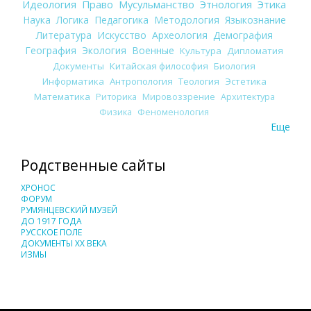
Идеология
Право
Мусульманство
Этнология
Этика
Наука
Логика
Педагогика
Методология
Языкознание
Литература
Искусство
Археология
Демография
География
Экология
Военные
Культура
Дипломатия
Документы
Китайская философия
Биология
Информатика
Антропология
Теология
Эстетика
Математика
Риторика
Мировоззрение
Архитектура
Физика
Феноменология
Еще
Родственные сайты
ХРОНОС
ФОРУМ
РУМЯНЦЕВСКИЙ МУЗЕЙ
ДО 1917 ГОДА
РУССКОЕ ПОЛЕ
ДОКУМЕНТЫ XX ВЕКА
ИЗМЫ