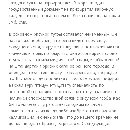
каждого султана варьировался. Вскоре ни один
государственный документ не приобретал законную
силу до тех пор, пока на нем не была нарисована такая
эмблема.
В основном рисунок тугры оставался неизменным. Он
настолько необычен, что одни видят в нем силуэт
скачущего коня, а другие птицу. Лингвисты склоняются
к мнению вторых потому, что они ассоциируют слово
«тугра» с названием мифической птицы, изображенной
на штандартах тюркских каганов раннего периода. В
определенной степени эту точку зрения подтверждает
и «Шахнаме», где говорится о том, что «хакан подарил
Бахрам-Гуру птицу»; эту цитату специалисты по
восточной геральдике склонны считать указанием на
наличие непосредственной связи с рисунком герба. Как
бы то ни было, тугра остается одним из самых
замечательных из когда-либо изобретенных приемов
каллиграфии, и очень жаль, что до нашего времени не
дошел ни один образец тугры эпохи Сельджукидов.