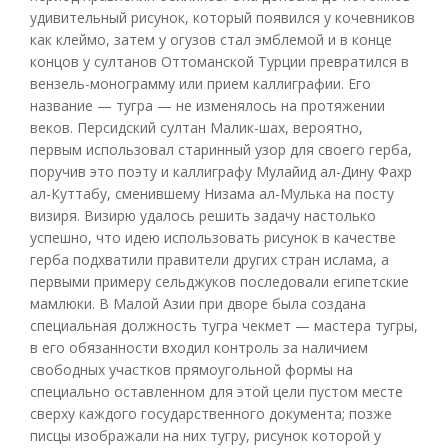
удивительный рисунок, который появился у кочевников
как клеймо, затем у огузов стал эмблемой и в конце
концов у султанов Оттоманской Турции превратился в
вензель-монограмму или прием каллиграфии. Его
название — тугра — не изменялось на протяжении
веков. Персидский султан Малик-шах, вероятно,
первым использовал старинный узор для своего герба,
поручив это поэту и каллиграфу Мулайид ал-Дину Фахр
ал-Куттабу, сменившему Низама ал-Мулька на посту
визиря. Визирю удалось решить задачу настолько
успешно, что идею использовать рисунок в качестве
герба подхватили правители других стран ислама, а
первыми примеру сельджуков последовали египетские
мамлюки. В Малой Азии при дворе была создана
специальная должность тугра чекмет — мастера тугры,
в его обязанности входил контроль за наличием
свободных участков прямоугольной формы на
специально оставленном для этой цели пустом месте
сверху каждого государственного документа; позже
писцы изображали на них тугру, рисунок которой у