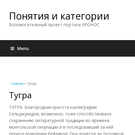
Понятия и категории
Вспомогательный проект портала ХРОНОС
Menu
Вы здесь
Главная
» Тугра
Тугра
ТУГРА. Благородная красота каллиграфии
Сельджукидов, возможно, тоже способствовала
сохранению литературной традиции во времена
монгольской оккупации и в последовавший за ней
период правления бейликов. Она донесла до потомков