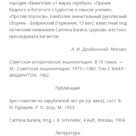
пародия «Евангелие от марки серебра», «Прение
бедного и богатого студентов о смысле учения»,
«Против пороков». Наиболее значительный рукописный
сборник - Бейренский (Германия, 13 век), известный под
латинским названием Carmina burana. Церковь жестоко
преследовала вагантов.
A. И. Дробинский. Москва.
Советская историческая энциклопедия. В 16 томах. —
М.: Советская энциклопедия. 1973—1982. Том 2. БААЛ -
ВАШИНГТОН. 1962.
Публикации:
Хрестоматия по зарубежной лит-ре (ср. века), сост. Б.
И. Пуришев, Р. О. Шор, M., 1953.
Carmina burana, hrsg. I. A. Schmeller, 4 Aufl., Breslau, 1904.
Литература: