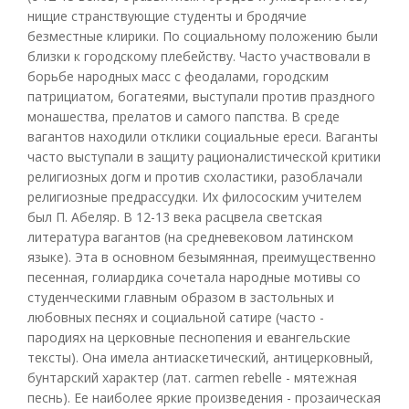
нищие странствующие студенты и бродячие
безместные клирики. По социальному положению были
близки к городскому плебейству. Часто участвовали в
борьбе народных масс с феодалами, городским
патрициатом, богатеями, выступали против праздного
монашества, прелатов и самого папства. В среде
вагантов находили отклики социальные ереси. Ваганты
часто выступали в защиту рационалистической критики
религиозных догм и против схоластики, разоблачали
религиозные предрассудки. Их филососким учителем
был П. Абеляр. В 12-13 века расцвела светская
литература вагантов (на средневековом латинском
языке). Эта в основном безымянная, преимущественно
песенная, голиардика сочетала народные мотивы со
студенческими главным образом в застольных и
любовных песнях и социальной сатире (часто -
пародиях на церковные песнопения и евангельские
тексты). Она имела антиаскетический, антицерковный,
бунтарский характер (лат. carmen rebelle - мятежная
песнь). Ее наиболее яркие произведения - прозаическая