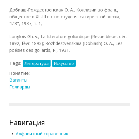
Добиаш-Рождественская О. A., Коллизии во франц.
обществе в XII-III вв. по студенч. сатире этой эпохи,
"ИЗ", 1937, т. 1;
Langlois Gh. v., La littérature goliardique (Revue bleue, déc.
1892, févr. 1893); Rozhdestvenskaia (Dobiash) O. A., Les
poésies des goliards, P., 1931.
Tags:
Литература
Искусство
Понятие:
Ваганты
Голиарды
Навигация
Алфавитный справочник