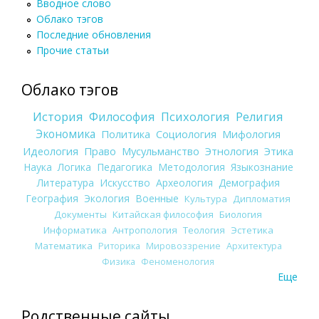
Вводное слово
Облако тэгов
Последние обновления
Прочие статьи
Облако тэгов
История
Философия
Психология
Религия
Экономика
Политика
Социология
Мифология
Идеология
Право
Мусульманство
Этнология
Этика
Наука
Логика
Педагогика
Методология
Языкознание
Литература
Искусство
Археология
Демография
География
Экология
Военные
Культура
Дипломатия
Документы
Китайская философия
Биология
Информатика
Антропология
Теология
Эстетика
Математика
Риторика
Мировоззрение
Архитектура
Физика
Феноменология
Еще
Родственные сайты