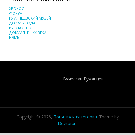
ХРОНОС
ФОРУМ
РУМЯНЦЕВСКИЙ МУЗЕЙ
ДО 1917 ГОДА
РУССКОЕ ПОЛЕ
ДОКУМЕНТЫ XX ВЕКА
ИЗМЫ
Понятия И Категории - Исторический Проект ХРОНОС
WEB-редактор
Вячеслав Румянцев
Copyright © 2026,
Понятия и категории
. Theme by
Devsaran
.