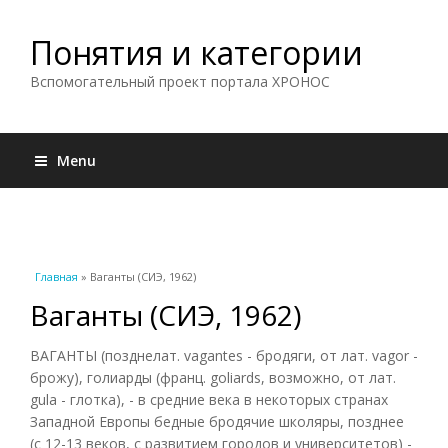
Понятия и категории
Вспомогательный проект портала ХРОНОС
Menu
Вы здесь
Главная
» Ваганты (СИЭ, 1962)
Ваганты (СИЭ, 1962)
ВАГАНТЫ (позднелат. vagantes - бродяги, от лат. vagor -
брожу), голиарды (франц. goliards, возможно, от лат.
gula - глотка), - в средние века в некоторых странах
Западной Европы бедные бродячие школяры, позднее
(с 12-13 веков, с развитием городов и университетов) -