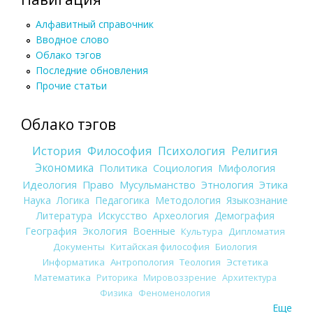
Алфавитный справочник
Вводное слово
Облако тэгов
Последние обновления
Прочие статьи
Облако тэгов
История
Философия
Психология
Религия
Экономика
Политика
Социология
Мифология
Идеология
Право
Мусульманство
Этнология
Этика
Наука
Логика
Педагогика
Методология
Языкознание
Литература
Искусство
Археология
Демография
География
Экология
Военные
Культура
Дипломатия
Документы
Китайская философия
Биология
Информатика
Антропология
Теология
Эстетика
Математика
Риторика
Мировоззрение
Архитектура
Физика
Феноменология
Еще