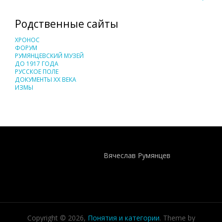
Родственные сайты
ХРОНОС
ФОРУМ
РУМЯНЦЕВСКИЙ МУЗЕЙ
ДО 1917 ГОДА
РУССКОЕ ПОЛЕ
ДОКУМЕНТЫ XX ВЕКА
ИЗМЫ
Понятия И Категории - Исторический Проект ХРОНОС
WEB-редактор
Вячеслав Румянцев
Copyright © 2026,
Понятия и категории
. Theme by