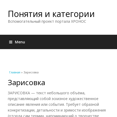
Понятия и категории
Вспомогательный проект портала ХРОНОС
Menu
Вы здесь
Главная
» Зарисовка
Зарисовка
ЗАРИСОВКА — текст небольшого объёма,
представляющий собой эскизное художественное
описание явления или события. Требует образной
конкретизации, детальности и зримости изображения
(отсюда сам термин, напоминающий о творчестве