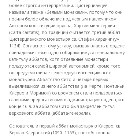
более строгой интерпретации. Цистерцианцев
называли также «белыми монахами», потому что они
носили белое облачение под черным наплечником.
Автором конституции ордена, Хартии милосердия
(Carta caritatis), по традиции считается третий аббат
Цистерцианского монастыря св. Стефан Хардинг (ум.
1134). Согласно этому уставу, высшая власть в ордене
принадлежит ежегодно собирающемуся генеральному
капитулу аббатов, хотя отдельные монастыри
пользуются самой широкой автономией; кроме того,
он предусматривает ежегодную инспекцию всех
монастырей. Аббатство Сито и четыре первых
выделившихся из него аббатства (Ла Ферте, Понтиньи,
Клерво и Моримон) со временем стали пользоваться
главными прерогативами в администрации ордена, и в
конце 16 в. за аббатом Сито был закреплен титул
верховного аббата (аббата-генерала).
Основатель и первый аббат монастыря в Клерво, св.
Бернар Клервоский (1090–1153), способствовал