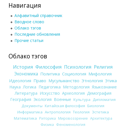
Навигация
Алфавитный справочник
Вводное слово
Облако тэгов
Последние обновления
Прочие статьи
Облако тэгов
История
Философия
Психология
Религия
Экономика
Политика
Социология
Мифология
Идеология
Право
Мусульманство
Этнология
Этика
Наука
Логика
Педагогика
Методология
Языкознание
Литература
Искусство
Археология
Демография
География
Экология
Военные
Культура
Дипломатия
Документы
Китайская философия
Биология
Информатика
Антропология
Теология
Эстетика
Математика
Риторика
Мировоззрение
Архитектура
Физика
Феноменология