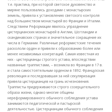
т.е. практика, при которой светское духовенство и
миряне пользовались доходами с монастырских
земель, привела к установлению светского контроля
над большинством монастырей во Франции и Италии.
Следствием Реформации явилось упразднение
цистерцианских монастырей в Англии, Шотландии и
скандинавских странах и значительное сокращение их
числа в Германии. Различные реформистские течения
раскололи орден и привели к образованию более или
менее независимых конгрегаций. Самая известная из
них - цистерцианцы строгого устава, впоследствии
названные траппистами, – возникла во Франции в 17 в.
и стала самостоятельным орденом в 1892. Французская
революция и последовавшая за ней секуляризация
привела цистерцианцев на грань исчезновения.
Трапписты придерживаются строго созерцательного
образа жизни, однако многие общины
нереформированного обычного соблюдения устава
занимаются педагогической и пастырской
деятельностью. Цистерцианцам обычного соблюдения