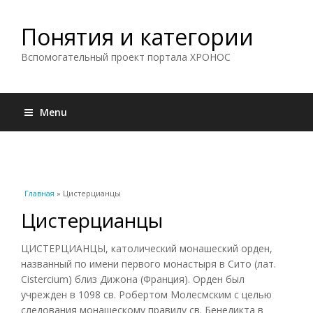
Понятия и категории
Вспомогательный проект портала ХРОНОС
Menu
Вы здесь
Главная
» Цистерцианцы
Цистерцианцы
ЦИСТЕРЦИАНЦЫ, католический монашеский орден,
названный по имени первого монастыря в Сито (лат.
Cistercium) близ Дижона (Франция). Орден был
учрежден в 1098 св. Робертом Молесмским с целью
следования монашескому правилу св. Бенедикта в