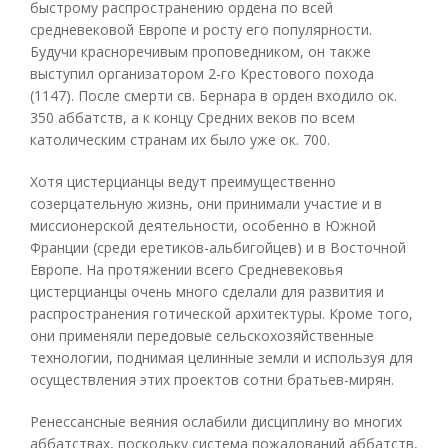
быстрому распространению ордена по всей
средневековой Европе и росту его популярности.
Будучи красноречивым проповедником, он также
выступил организатором 2-го Крестового похода
(1147). После смерти св. Бернара в орден входило ок.
350 аббатств, а к концу Средних веков по всем
католическим странам их было уже ок. 700.
Хотя цистерцианцы ведут преимущественно
созерцательную жизнь, они принимали участие и в
миссионерской деятельности, особенно в Южной
Франции (среди еретиков-альбигойцев) и в Восточной
Европе. На протяжении всего Средневековья
цистерцианцы очень много сделали для развития и
распространения готической архитектуры. Кроме того,
они применяли передовые сельскохозяйственные
технологии, поднимая целинные земли и используя для
осуществления этих проектов сотни братьев-мирян.
Ренессансные веяния ослабили дисциплину во многих
аббатствах, поскольку система пожалований аббатств,