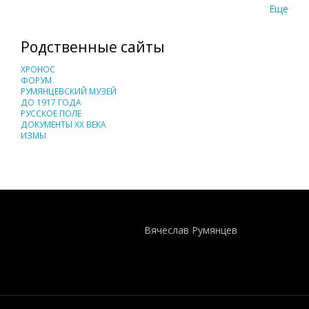
Еще
Родственные сайты
ХРОНОС
ФОРУМ
РУМЯНЦЕВСКИЙ МУЗЕЙ
ДО 1917 ГОДА
РУССКОЕ ПОЛЕ
ДОКУМЕНТЫ XX ВЕКА
ИЗМЫ
Понятия И Категории - Исторический Проект ХРОНОС
WEB-редактор
Вячеслав Румянцев