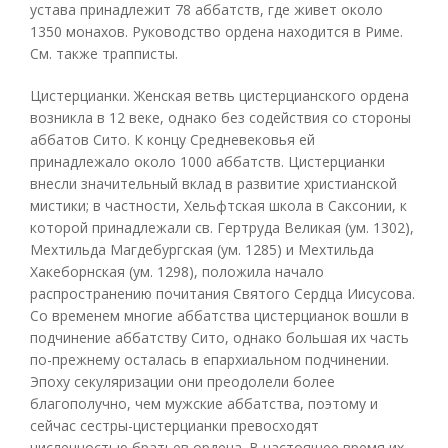
устава принадлежит 78 аббатств, где живет около
1350 монахов. Руководство ордена находится в Риме.
См. также трапписты.
Цистерцианки. Женская ветвь цистерцианского ордена
возникла в 12 веке, однако без содействия со стороны
аббатов Сито. К концу Средневековья ей
принадлежало около 1000 аббатств. Цистерцианки
внесли значительный вклад в развитие христианской
мистики; в частности, Хельфтская школа в Саксонии, к
которой принадлежали св. Гертруда Великая (ум. 1302),
Мехтильда Магдебургская (ум. 1285) и Мехтильда
Хакеборнская (ум. 1298), положила начало
распространению почитания Святого Сердца Иисусова.
Со временем многие аббатства цистерцианок вошли в
подчинение аббатству Сито, однако большая их часть
по-прежнему осталась в епархиальном подчинении.
Эпоху секуляризации они преодолели более
благополучно, чем мужские аббатства, поэтому и
сейчас сестры-цистерцианки превосходят
численностью братьев ордена. В настоящее время их