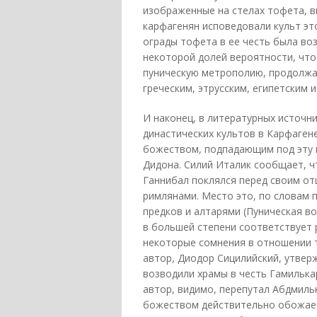
изображенные на стелах тофета, 
карфагенян исповедовали культ эт
ограды тофета в ее честь была во
некоторой долей вероятности, чт
пуническую метрополию, продолжал
греческим, этрусским, египетским 
И наконец, в литературных источн
династических культов в Карфагене
божеством, подпадающим под эту к
Дидона. Силий Италик сообщает, ч
Ганнибал поклялся перед своим от
римлянами. Место это, по словам 
предков и алтарями (Пуническая во
в большей степени соответствует 
некоторые сомнения в отношении т
автор, Диодор Сицилийский, утвер
возводили храмы в честь Гамилька
автор, видимо, перепутал Абдмиль
божеством действительно обожаем