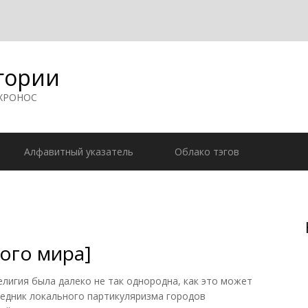
гории
 ХРОНОС
Алфавитный указатель
Облако тэгов
ого мира]
елигия была далеко не так однородна, как это может
следник локального партикуляризма городов