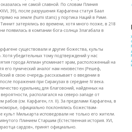
 оказалась не самой славной. По словам Плиния
XXVI, 39), после разрушения Карфагена статуя Баал
рямо на земле (humi stans) у портика Наций в Риме.
Тиннит затерялись во времени, хотя много позже, в 218
ини появилась в компании бога-солнца Элагабала в
арфагене существовали и другие божества, культы
. Хотя убедительных тому подтверждений у нас
зятия города Аппиан упоминает храм, расположенный на
тя его пунический аналог нам неизвестен (Решеф,
йский в свою очередь рассказывает о введении в
осле поражения при Сиракузах в середине IV века.
ичество курильниц для благовоний, найденных на
й вероятности, располагался на северо-западе от
рабов (см. Карфаген, гл. II). За пределами Карфагена, в
мноморье, официально поклонялись божествам-
се культ Милькарта исповедовали не только его жители.
мянутого Плинием Старшим (Естественная история. XVI,
«праотца сардов», принят официально.