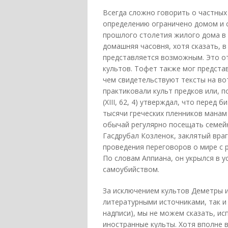
Всегда сложно говорить о частных
определению ограничено домом и се
прошлого столетия жилого дома в
домашняя часовня, хотя сказать, в
представляется возможным. Это о
культов. Тофет также мог предста
чем свидетельствуют тексты на во
практиковали культ предков или, п
(XIII, 62, 4) утверждал, что перед
тысячи греческих пленников манам
обычай регулярно посещать семейн
Гасдрубал Козленок, заклятый вра
проведения переговоров о мире с 
По словам Аппиана, он укрылся в у
самоубийством.
За исключением культов Деметры и
литературными источниками, так и
надписи), мы не можем сказать, и
иностранные культы. Хотя вполне в