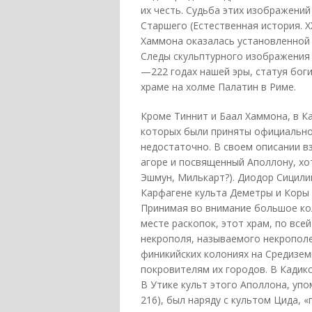
их честь. Судьба этих изображений
Старшего (Естественная история. X
Хаммона оказалась установленной п
Следы скульптурного изображения 
—222 годах нашей эры, статуя бог
храме на холме Палатин в Риме.
Кроме Тиннит и Баал Хаммона, в К
которых были приняты официально
недостаточно. В своем описании в
агоре и посвященный Аполлону, хо
Эшмун, Милькарт?). Диодор Сицили
Карфагене культа Деметры и Коры п
Принимая во внимание большое кол
месте раскопок, этот храм, по все
некрополя, называемого некрополем 
финикийских колониях на Средизе
покровителям их городов. В Кадик
В Утике культ этого Аполлона, упо
216), был наряду с культом Цида, 