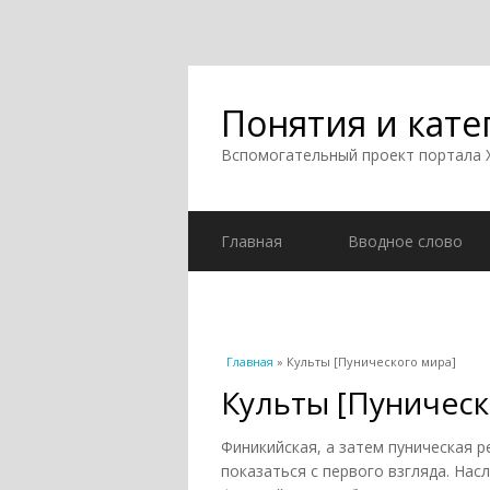
Понятия и кате
Вспомогательный проект портала
Главная
Вводное слово
Вы здесь
Главная
» Культы [Пунического мира]
Культы [Пуническ
Финикийская, а затем пуническая р
показаться с первого взгляда. На