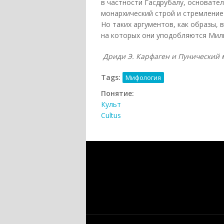
в частности Гасдрубалу, основате
монархический строй и стремление
Но таких аргументов, как образы, 
на которых они уподобляются Миль
Дриди Э. Карфаген и Пунический ми
Tags:
Мифология
Понятие:
Культ
Cultus