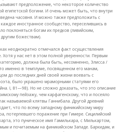
вызывают предположение, что некоторое количество
ой египетской богини. И очень может быть, что внутри
зведена часовня. И можно также предположить с
о каждое иностранное сообщество, переселившись в
о поклоняться богам их предков (ливийским,
и другим божествам).
иках неоднократно отмечался факт осуществления
. Хотя у нас нет в этом полной уверенности. Первым
атегорию, должна была быть, несомненно, Элисса /
то именно в темплуме, посвященном его манам,
цом до последних дней своей жизни воевать с
поэта, было украшено мраморными статуями его
йна. I, 81—98). Но не сложно доказать, что это описание
римскому пейзажу, чем карфагенскому, что и посеяло
ак называемой клятвы Ганнибала. Другой древний
ждает, что по всему западному финикийскому миру
ра, потерпевшего поражение при Гимере. Сицилийский
карта, это пуническое имя Гамилькара, с Милькартом,
ым и почитаемым на финикийском Западе. Баркидам, и