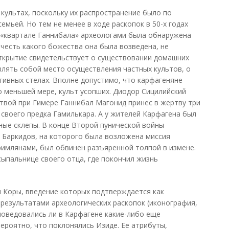
 культах, поскольку их распространение было по
мьей. Но тем не менее в ходе раскопок в 50-х годах
 «квартале Ганнибала» археологами была обнаружена
 честь какого божества она была возведена, не
ткрытие свидетельствует о существовании домашних
влять собой место осуществления частных культов, о
тивных стелах. Вполне допустимо, что карфагеняне
о меньшей мере, культ усопших. Диодор Сицилийский
 битвой при Гимере Ганнибал Магонид принес в жертву три
 своего предка Гамилькара. А у жителей Карфагена был
ые склепы. В конце Второй пунической войны
г Баркидов, на которого была возложена миссия
римлянами, был обвинен разъяренной толпой в измене.
сыпальнице своего отца, где покончил жизнь
 Коры, введение которых подтверждается как
 результатами археологических раскопок (иконография,
споведовались ли в Карфагене какие-либо еще
ероятно, что поклонялись Изиде. Ее атрибуты,