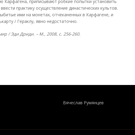
лю Карфагена, приписывают робкие попытки установить
 ввести практику осуществление династических культов.
выбитые ими на монетах, отчеканенных в Карфагене, и
карту / Гераклу, явно недостаточно.
р / Эди Дриди. – М., 2008, с. 256-260.
Понятия И Категории - Исторический Проект ХРОНОС
WEB-редактор
Вячеслав Румянцев