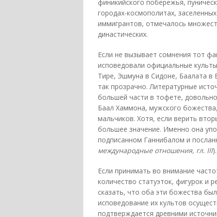
финикийского побережья, пуническ
городах-космополитах, заселенных
иммигрантов, отмечалось множеств
династических.
Если не вызывает сомнения тот фа
исповедовали официальные культы
Тире, Эшмуна в Сидоне, Баалата в Б
так прозрачно. Литературные исто
большей части в тофете, довольно
Баал Хаммона, мужского божества,
мальчиков. Хотя, если верить вто
большее значение. Именно она упо
подписанном Ганнибалом и послан
международные отношения, гл. III
).
Если принимать во внимание часто
количество статуэток, фигурок и 
сказать, что оба эти божества бы
исповедование их культов осущест
подтверждается древними источник