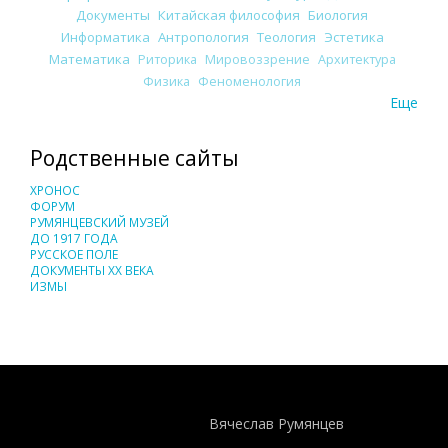
Документы
Китайская философия
Биология
Информатика
Антропология
Теология
Эстетика
Математика
Риторика
Мировоззрение
Архитектура
Физика
Феноменология
Еще
Родственные сайты
ХРОНОС
ФОРУМ
РУМЯНЦЕВСКИЙ МУЗЕЙ
ДО 1917 ГОДА
РУССКОЕ ПОЛЕ
ДОКУМЕНТЫ XX ВЕКА
ИЗМЫ
Понятия И Категории - Исторический Проект ХРОНОС
WEB-редактор
Вячеслав Румянцев