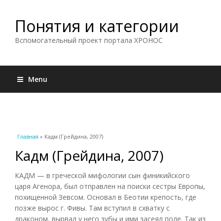
Понятия и категории
Вспомогательный проект портала ХРОНОС
Menu
Вы здесь
Главная
» Кадм (Грейдина, 2007)
Кадм (Грейдина, 2007)
КАДМ — в греческой мифологии сын финикийского
царя Агенора, был отправлен на поиски сестры Европы,
похищенной Зевсом. Основал в Беотии крепость, где
позже вырос г. Фивы. Там вступил в схватку с
драконом, вырвал у него зубы и ими засеял поле. Так из