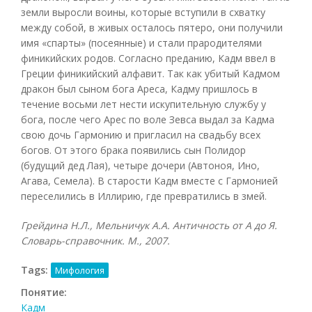
земли выросли воины, которые вступили в схватку
между собой, в живых осталось пятеро, они получили
имя «спарты» (посеянные) и стали прародителями
финикийских родов. Согласно преданию, Кадм ввел в
Греции финикийский алфавит. Так как убитый Кадмом
дракон был сыном бога Ареса, Кадму пришлось в
течение восьми лет нести искупительную службу у
бога, после чего Арес по воле Зевса выдал за Кадма
свою дочь Гармонию и пригласил на свадьбу всех
богов. От этого брака появились сын Полидор
(будущий дед Лая), четыре дочери (Автоноя, Ино,
Агава, Семела). В старости Кадм вместе с Гармонией
переселились в Иллирию, где превратились в змей.
Грейдина Н.Л., Мельничук А.А. Античность от А до Я.
Словарь-справочник. М., 2007.
Tags:
Мифология
Понятие:
Кадм