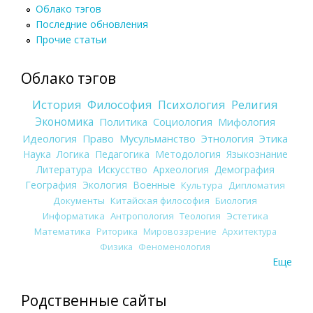
Облако тэгов
Последние обновления
Прочие статьи
Облако тэгов
История
Философия
Психология
Религия
Экономика
Политика
Социология
Мифология
Идеология
Право
Мусульманство
Этнология
Этика
Наука
Логика
Педагогика
Методология
Языкознание
Литература
Искусство
Археология
Демография
География
Экология
Военные
Культура
Дипломатия
Документы
Китайская философия
Биология
Информатика
Антропология
Теология
Эстетика
Математика
Риторика
Мировоззрение
Архитектура
Физика
Феноменология
Еще
Родственные сайты