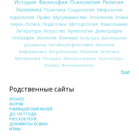
История
Философия
Психология
Религия
Экономика
Политика
Социология
Мифология
Идеология
Право
Мусульманство
Этнология
Этика
Наука
Логика
Педагогика
Методология
Языкознание
Литература
Искусство
Археология
Демография
География
Экология
Военные
Культура
Дипломатия
Документы
Китайская философия
Биология
Информатика
Антропология
Теология
Эстетика
Математика
Риторика
Мировоззрение
Архитектура
Физика
Феноменология
Еще
Родственные сайты
ХРОНОС
ФОРУМ
РУМЯНЦЕВСКИЙ МУЗЕЙ
ДО 1917 ГОДА
РУССКОЕ ПОЛЕ
ДОКУМЕНТЫ XX ВЕКА
ИЗМЫ