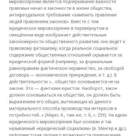
мировоззрении является подчёркивание важности
правовых начал и законности в жизни общества,
антифеодальное требование «заменить правление
людей правлением законов». Вместе с тем
юридическое мировоззрение в перевёрнутом и
смещённом виде изображает действительные
закономерности общественного развития; оно ведёт к
правовому фетишизму, когда реальное социальное
содержание общественных отношений скрывается за
юридической формой (например, за формальным
равноправием фактическое неравенство, за свободой
договора — экономическое принуждение, и т. д.). В
действительности «... общество основывается не на
законе. Это — фантазия юристов. Наоборот, закон
должен основываться на обществе, он должен быть
выражением его общих, вытекающих из данного
материального способа производства интересов и
потребностей...» (Маркс К., там же, т. 6, с. 259). На идеях
юридического мировоззрения был основан и так
называемый «юридический социализм» (А. Менгер и др.),
реформистская теория о возможности превращения