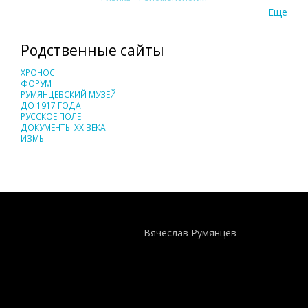
Еще
Родственные сайты
ХРОНОС
ФОРУМ
РУМЯНЦЕВСКИЙ МУЗЕЙ
ДО 1917 ГОДА
РУССКОЕ ПОЛЕ
ДОКУМЕНТЫ XX ВЕКА
ИЗМЫ
Понятия И Категории - Исторический Проект ХРОНОС
WEB-редактор
Вячеслав Румянцев