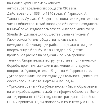
наиболее крупных американских
антирабовладельческих обществ XIX века.
Действовало с 1833 по 1870 годы. У. Гариссон, А.
Таппан, Ф. Дуглас, У. Браун — основатели и деятельные
члены общества. Штаб-квартира общества находилась
в Нью-Йорке. Издавалась газета «National Antislavery
Standard». Декларация общества была написана У.
Гаррисоном. Члены общества призывали к
немедленной ликвидации рабства, однако отрицали
вооруженную борьбу. В 1839 году в обществе
произошел раскол на радикальное и умеренное
течения. Споры велись вокруг участия в политической
борьбе, принятия женщин в движение и по другим
вопросам. Руководители общества У. Гаррисон и Ф.
Дуглас разошлись во взглядах. Деятельность движения
сместилась на места. Партии «Свободы»,
«Фрисойлеров» и «Республиканская» были образованы
на антирабовладельческой платформе общества. Было
ликвидировано в 1870 году после гражданской войны в
США и принятия 13, 14 поправок в конституцию США,