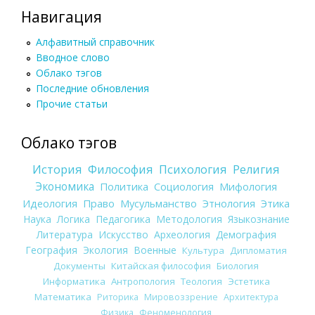
Навигация
Алфавитный справочник
Вводное слово
Облако тэгов
Последние обновления
Прочие статьи
Облако тэгов
История
Философия
Психология
Религия
Экономика
Политика
Социология
Мифология
Идеология
Право
Мусульманство
Этнология
Этика
Наука
Логика
Педагогика
Методология
Языкознание
Литература
Искусство
Археология
Демография
География
Экология
Военные
Культура
Дипломатия
Документы
Китайская философия
Биология
Информатика
Антропология
Теология
Эстетика
Математика
Риторика
Мировоззрение
Архитектура
Физика
Феноменология