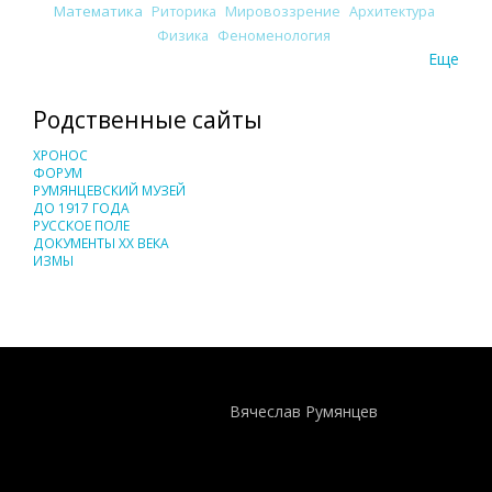
Математика
Риторика
Мировоззрение
Архитектура
Физика
Феноменология
Еще
Родственные сайты
ХРОНОС
ФОРУМ
РУМЯНЦЕВСКИЙ МУЗЕЙ
ДО 1917 ГОДА
РУССКОЕ ПОЛЕ
ДОКУМЕНТЫ XX ВЕКА
ИЗМЫ
Понятия И Категории - Исторический Проект ХРОНОС
WEB-редактор
Вячеслав Румянцев