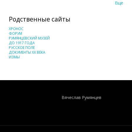
Еще
Родственные сайты
ХРОНОС
ФОРУМ
РУМЯНЦЕВСКИЙ МУЗЕЙ
ДО 1917 ГОДА
РУССКОЕ ПОЛЕ
ДОКУМЕНТЫ XX ВЕКА
ИЗМЫ
Понятия И Категории - Исторический Проект ХРОНОС
WEB-редактор
Вячеслав Румянцев