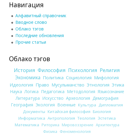
Навигация
Алфавитный справочник
Вводное слово
Облако тэгов
Последние обновления
Прочие статьи
Облако тэгов
История
Философия
Психология
Религия
Экономика
Политика
Социология
Мифология
Идеология
Право
Мусульманство
Этнология
Этика
Наука
Логика
Педагогика
Методология
Языкознание
Литература
Искусство
Археология
Демография
География
Экология
Военные
Культура
Дипломатия
Документы
Китайская философия
Биология
Информатика
Антропология
Теология
Эстетика
Математика
Риторика
Мировоззрение
Архитектура
Физика
Феноменология