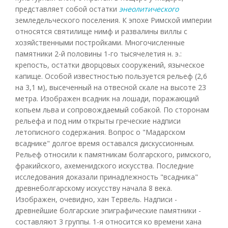
представляет собой остатки
энеолитического
земледельческого поселения. К эпохе Римской империи
относятся святилище нимф и развалины виллы с
хозяйственными постройками. Многочисленные
памятники 2-й половины 1-го тысячелетия н. э.:
крепость, остатки дворцовых сооружений, языческое
капище. Особой известностью пользуется рельеф (2,6
на 3,1 м), высеченный на отвесной скале на высоте 23
метра. Изображен всадник на лошади, поражающий
копьем льва и сопровождаемый собакой. По сторонам
рельефа и под ним открыты греческие надписи
летописного содержания. Вопрос о "Мадарском
всаднике" долгое время оставался дискуссионным.
Рельеф относили к памятникам болгарского, римского,
фракийского, ахеменидского искусства. Последние
исследования доказали принадлежность "всадника"
древнеболгарскому искусству начала 8 века.
Изображен, очевидно, хан Тервель. Надписи -
древнейшие болгарские эпиграфические памятники -
составляют 3 группы. 1-я относится ко времени хана