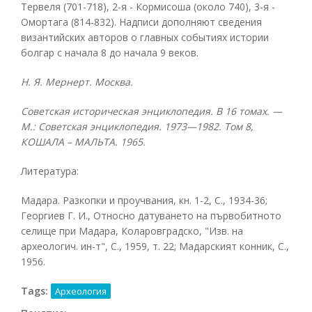
Тервеля (701-718), 2-я - Кормисоша (около 740), 3-я -
Омортага (814-832). Надписи дополняют сведения
византийских авторов о главных событиях истории
болгар с начала 8 до начала 9 веков.
Н. Я. Мернерт. Москва.
Советская историческая энциклопедия. В 16 томах. —
М.: Советская энциклопедия. 1973—1982. Том 8,
КОШАЛА – МАЛЬТА. 1965.
Литература:
Мадара. Разкопки и проучвания, кн. 1-2, С., 1934-36;
Георгиев Г. И., Относно датуването на първобитното
селище при Мадара, Коларовградско, "Изв. на
археологич. ин-т", С., 1959, т. 22; Мадарският конник, С.,
1956.
Tags:
Археология