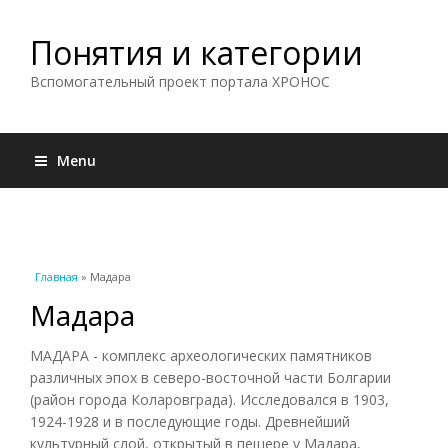
Понятия и категории
Вспомогательный проект портала ХРОНОС
Menu
Вы здесь
Главная
» Мадара
Мадара
МАДАРА - комплекс археологических памятников
различных эпох в северо-восточной части Болгарии
(район города Коларовграда). Исследовался в 1903,
1924-1928 и в последующие годы. Древнейший
культурный слой, открытый в пещере у Мадара,