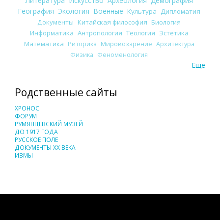
Литература
Искусство
Археология
Демография
География
Экология
Военные
Культура
Дипломатия
Документы
Китайская философия
Биология
Информатика
Антропология
Теология
Эстетика
Математика
Риторика
Мировоззрение
Архитектура
Физика
Феноменология
Еще
Родственные сайты
ХРОНОС
ФОРУМ
РУМЯНЦЕВСКИЙ МУЗЕЙ
ДО 1917 ГОДА
РУССКОЕ ПОЛЕ
ДОКУМЕНТЫ XX ВЕКА
ИЗМЫ
Понятия И Категории - Исторический Проект ХРОНОС