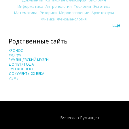
Информатика
Антропология
Теология
Эстетика
Математика
Риторика
Мировоззрение
Архитектура
Физика
Феноменология
Еще
Родственные сайты
ХРОНОС
ФОРУМ
РУМЯНЦЕВСКИЙ МУЗЕЙ
ДО 1917 ГОДА
РУССКОЕ ПОЛЕ
ДОКУМЕНТЫ XX ВЕКА
ИЗМЫ
Понятия И Категории - Исторический Проект ХРОНОС
WEB-редактор
Вячеслав Румянцев