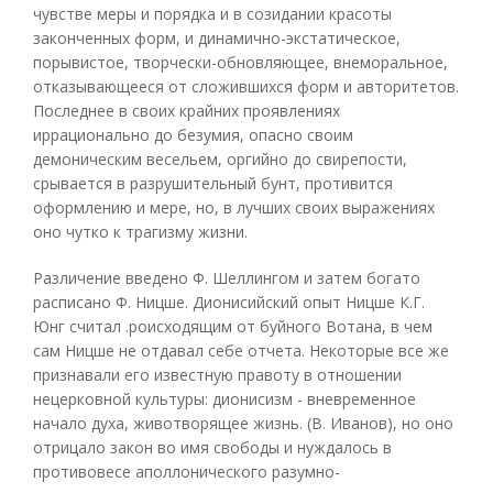
чувстве меры и порядка и в созидании красоты
законченных форм, и динамично-экстатическое,
порывистое, творчески-обновляющее, внеморальное,
отказывающееся от сложившихся форм и авторитетов.
Последнее в своих крайних проявлениях
иррационально до безумия, опасно своим
демоническим весельем, оргийно до свирепости,
срывается в разрушительный бунт, противится
оформлению и мере, но, в лучших своих выражениях
оно чутко к трагизму жизни.
Различение введено Ф. Шеллингом и затем богато
расписано Ф. Ницше. Дионисийский опыт Ницше К.Г.
Юнг считал .роисходящим от буйного Вотана, в чем
сам Ницше не отдавал себе отчета. Некоторые все же
признавали его известную правоту в отношении
нецерковной культуры: дионисизм - вневременное
начало духа, животворящее жизнь. (В. Иванов), но оно
отрицало закон во имя свободы и нуждалось в
противовесе аполлонического разумно-