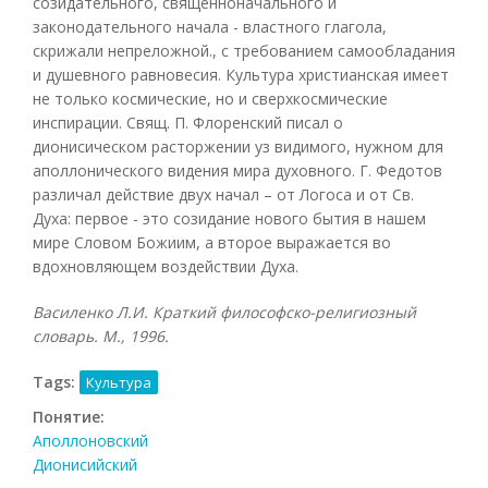
созидательного, священноначального и
законодательного начала - властного глагола,
скрижали непреложной., с требованием самообладания
и душевного равновесия. Культура христианская имеет
не только космические, но и сверхкосмические
инспирации. Свящ. П. Флоренский писал о
дионисическом расторжении уз видимого, нужном для
аполлонического видения мира духовного. Г. Федотов
различал действие двух начал – от Логоса и от Св.
Духа: первое - это созидание нового бытия в нашем
мире Словом Божиим, а второе выражается во
вдохновляющем воздействии Духа.
Василенко Л.И. Краткий философско-религиозный
словарь. М., 1996.
Tags:
Культура
Понятие:
Аполлоновский
Дионисийский