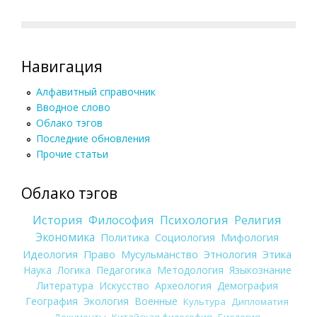
Навигация
Алфавитный справочник
Вводное слово
Облако тэгов
Последние обновления
Прочие статьи
Облако тэгов
История
Философия
Психология
Религия
Экономика
Политика
Социология
Мифология
Идеология
Право
Мусульманство
Этнология
Этика
Наука
Логика
Педагогика
Методология
Языкознание
Литература
Искусство
Археология
Демография
География
Экология
Военные
Культура
Дипломатия
Документы
Китайская философия
Биология