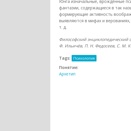
Юнга изначальные, врождённые пси
фантазии, содержащиеся в так на
формирующие активность воображе
выявляются в мифах и верованиях, 
т. д.
Философский энциклопедический сл
Ф. Ильичёв, П. Н. Федосеев, С. М. К
Tags:
Психология
Понятие:
Архетип