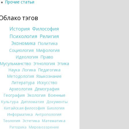
Прочие статьи
Облако тэгов
История
Философия
Психология
Религия
Экономика
Политика
Социология
Мифология
Идеология
Право
Мусульманство
Этнология
Этика
Наука
Логика
Педагогика
Методология
Языкознание
Литература
Искусство
Археология
Демография
География
Экология
Военные
Культура
Дипломатия
Документы
Китайская философия
Биология
Информатика
Антропология
Теология
Эстетика
Математика
Риторика
Мировоззрение