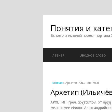
Понятия и кате
Вспомогательный проект портала
Главная
Вводное слово
Вы здесь
Главная
» Архетип (Ильичёв, 1983)
Архетип (Ильичёв
АРХЕТИП (греч. άρχέτυπον, от αρχή
философии (Филон Александрийский 