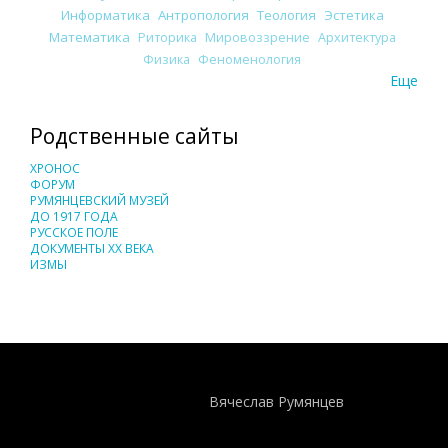
Информатика
Антропология
Теология
Эстетика
Математика
Риторика
Мировоззрение
Архитектура
Физика
Феноменология
Еще
Родственные сайты
ХРОНОС
ФОРУМ
РУМЯНЦЕВСКИЙ МУЗЕЙ
ДО 1917 ГОДА
РУССКОЕ ПОЛЕ
ДОКУМЕНТЫ XX ВЕКА
ИЗМЫ
Понятия И Категории - Исторический Проект ХРОНОС
WEB-редактор
Вячеслав Румянцев