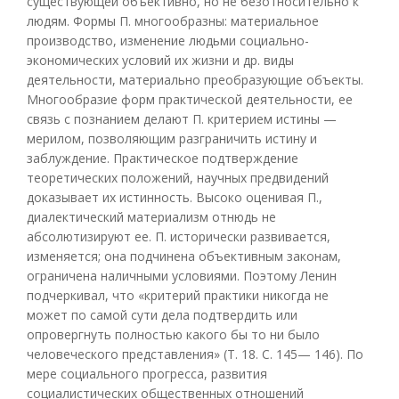
существующей объективно, но не безотносительно к
людям. Формы П. многообразны: материальное
производство, изменение людьми социально-
экономических условий их жизни и др. виды
деятельности, материально преобразующие объекты.
Многообразие форм практической деятельности, ее
связь с познанием делают П. критерием истины —
мерилом, позволяющим разграничить истину и
заблуждение. Практическое подтверждение
теоретических положений, научных предвидений
доказывает их истинность. Высоко оценивая П.,
диалектический материализм отнюдь не
абсолютизируют ее. П. исторически развивается,
изменяется; она подчинена объективным законам,
ограничена наличными условиями. Поэтому Ленин
подчеркивал, что «критерий практики никогда не
может по самой сути дела подтвердить или
опровергнуть полностью какого бы то ни было
человеческого представления» (Т. 18. С. 145— 146). По
мере социального прогресса, развития
социалистических общественных отношений