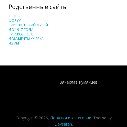
Родственные сайты
ХРОНОС
ФОРУМ
РУМЯНЦЕВСКИЙ МУЗЕЙ
ДО 1917 ГОДА
РУССКОЕ ПОЛЕ
ДОКУМЕНТЫ XX ВЕКА
ИЗМЫ
Понятия И Категории - Исторический Проект ХРОНОС
WEB-редактор
Вячеслав Румянцев
Copyright © 2026,
Понятия и категории
. Theme by
Devsaran
.