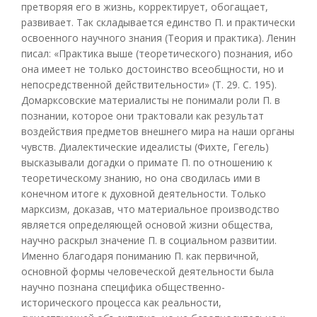
претворяя его в жизнь, корректирует, обогащает,
развивает. Так складывается единство П. и практически
освоенного научного знания (Теория и практика). Ленин
писал: «Практика выше (теоретического) познания, ибо
она имеет не только достоинство всеобщности, но и
непосредственной действительности» (Т. 29. С. 195).
Домарксовские материалисты не понимали роли П. в
познании, которое они трактовали как результат
воздействия предметов внешнего мира на наши органы
чувств. Диалектические идеалисты (Фихте, Гегель)
высказывали догадки о примате П. по отношению к
теоретическому знанию, но она сводилась ими в
конечном итоге к духовной деятельности. Только
марксизм, доказав, что материальное производство
является определяющей основой жизни общества,
научно раскрыл значение П. в социальном развитии.
Именно благодаря пониманию П. как первичной,
основной формы человеческой деятельности была
научно познана специфика общественно-
исторического процесса как реальности,