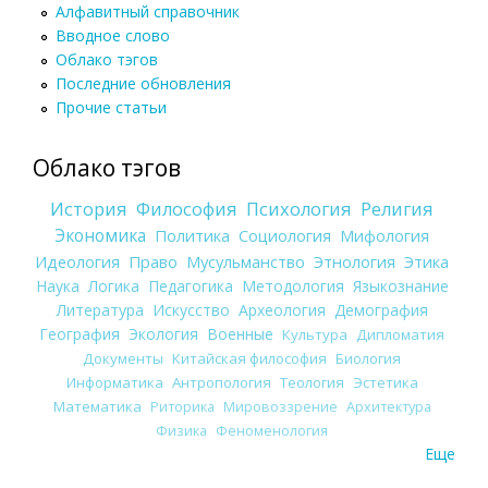
Алфавитный справочник
Вводное слово
Облако тэгов
Последние обновления
Прочие статьи
Облако тэгов
История
Философия
Психология
Религия
Экономика
Политика
Социология
Мифология
Идеология
Право
Мусульманство
Этнология
Этика
Наука
Логика
Педагогика
Методология
Языкознание
Литература
Искусство
Археология
Демография
География
Экология
Военные
Культура
Дипломатия
Документы
Китайская философия
Биология
Информатика
Антропология
Теология
Эстетика
Математика
Риторика
Мировоззрение
Архитектура
Физика
Феноменология
Еще