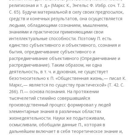
религиозная и т. д.» (Маркс К., Энгельс Ф. Избр. соч. Т. 2.
С. 65). Будучи материальной в силу своих предпосылок,
средств и конечных результатов, она осуществляется
людьми, обладающими сознанием, мышлением,
знаниями и практически применяющими свои
интеллектуальные способности. Поэтому П. есть
единство субъективного и объективного, сознания и
бытия, опредмечивание субъективного и
распредмечивание объективного (Опредмечивание и
распредмечивание). Таким образом, ни одна
деятельность, в т. ч. и духовная, не существует
безотносительно к П. «Общественная жизнь,— писал К.
Маркс,— является по существу практической» (Т. 42. С.
266). П.— основа познания. На протяжении
тысячелетий стихийно совершавшийся
производственный процесс формировал у людей
элементарные знания в различных областях
жизнедеятельности. Науки же подытоживали,
осмысливали, обобщали данные П., которая в
дальнейшем включает в себя теоретическое знание и,