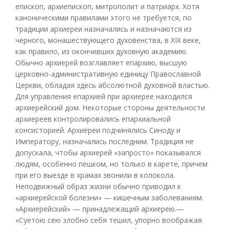
епископ, архиепископ, митрополит и патриарх. Хотя
каноническими правилами этого не требуется, по
традиции архиереи назначались и назначаются из
черного, монашествующего духовенства, в XIX веке,
как правило, из окончивших духовную академию.
Обычно архиерей возглавляет епархию, высшую
церковно-административную единицу Православной
Церкви, обладая здесь абсолютной духовной властью.
Для управления епархией при архиерее находился
архиерейский дом. Некоторые стороны деятельности
архиереев контролировались епархиальной
консисторией. Архиереи подчинялись Синоду и
Императору, назначались последним. Традиция не
допускала, чтобы архиерей «запросто» показывался
людям, особенно пешком, но только в карете, причем
при его выезде в храмах звонили в колокола.
Неподвижный образ жизни обычно приводил к
«архиерейской болезни» — кишечным заболеваниям.
«Архиерейский» — принадлежащий архиерею.—
«Суетою сею злобно себя тешил, упорно воображая