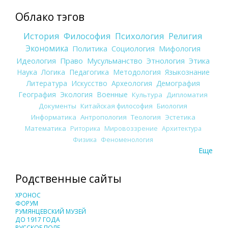
Облако тэгов
История
Философия
Психология
Религия
Экономика
Политика
Социология
Мифология
Идеология
Право
Мусульманство
Этнология
Этика
Наука
Логика
Педагогика
Методология
Языкознание
Литература
Искусство
Археология
Демография
География
Экология
Военные
Культура
Дипломатия
Документы
Китайская философия
Биология
Информатика
Антропология
Теология
Эстетика
Математика
Риторика
Мировоззрение
Архитектура
Физика
Феноменология
Еще
Родственные сайты
ХРОНОС
ФОРУМ
РУМЯНЦЕВСКИЙ МУЗЕЙ
ДО 1917 ГОДА
РУССКОЕ ПОЛЕ