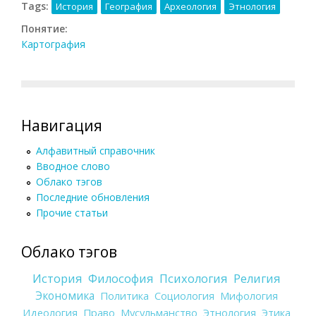
Tags:
История
География
Археология
Этнология
Понятие:
Картография
Навигация
Алфавитный справочник
Вводное слово
Облако тэгов
Последние обновления
Прочие статьи
Облако тэгов
История
Философия
Психология
Религия
Экономика
Политика
Социология
Мифология
Идеология
Право
Мусульманство
Этнология
Этика