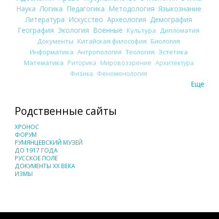
Наука
Логика
Педагогика
Методология
Языкознание
Литература
Искусство
Археология
Демография
География
Экология
Военные
Культура
Дипломатия
Документы
Китайская философия
Биология
Информатика
Антропология
Теология
Эстетика
Математика
Риторика
Мировоззрение
Архитектура
Физика
Феноменология
Еще
Родственные сайты
ХРОНОС
ФОРУМ
РУМЯНЦЕВСКИЙ МУЗЕЙ
ДО 1917 ГОДА
РУССКОЕ ПОЛЕ
ДОКУМЕНТЫ XX ВЕКА
ИЗМЫ