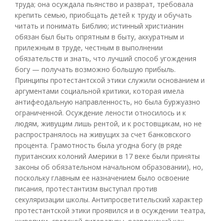
труда; она осуждала пьянство и разврат, требовала
крепить семью, приобщать детей к труду и обучать
читать и понимать Библию; истинный христианин
обязан был быть опрятным в быту, аккуратным и
прилежным в труде, честным в выполнении
обязательств и знать, что лучший способ угождения
богу — получать возможно большую прибыль.
Принципы протестантской этики служили основанием и
аргументами социальной критики, которая имела
антифеодальную направленность, но была буржуазно
ограниченной. Осуждение лености относилось и к
людям, живущим лишь рентой, и к ростовщикам, но не
распространялось на живущих за счет банковского
процента. Грамотность была угодна богу (в ряде
пуританских колоний Америки в 17 веке были приняты
законы об обязательном начальном образовании), но,
поскольку главным ее назначением было освоение
писания, протестантизм выступал против
секуляризации школы. Антипросветительский характер
протестантской этики проявился и в осуждении театра,