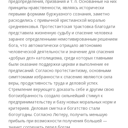
предопределения, призвания и т. п. Основанные на них
принципы нравственности, являясь исторически
первыми формами буржуазного сознания, заметно
расходились с привычной христианской моралью
средневековья. Протестантская трактовка благодати
представила жизненную судьбу и спасение человека
заранее определенными немотивированным решением
бога, что автоматически отрицало автономию
человеческой деятельности и значение для спасения
«добрых дел» католицизма, среди которых главными
были оказание поддержки церкви и выполнение ее
предписаний. Согласно протестантизму, основными
симптомами избранности к спасению являются сила
веры, продуктивность труда и деловой успех.
Стремление верующего доказать себе и другим свою
богоизбранность создало сильнейший стимул к
предпринимательству и базу новых моральных норм и
критериев. Деловая сметка и богатство стали
богоугодны. Согласно Лютеру, получить меньшую
прибыль при возможности получения большей —
значит согрешить перед богом.