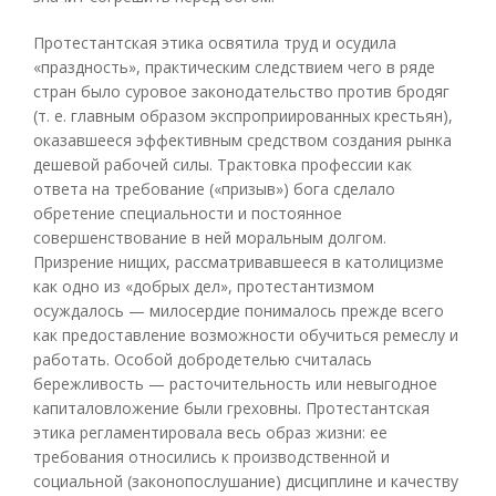
Протестантская этика освятила труд и осудила
«праздность», практическим следствием чего в ряде
стран было суровое законодательство против бродяг
(т. е. главным образом экспроприированных крестьян),
оказавшееся эффективным средством создания рынка
дешевой рабочей силы. Трактовка профессии как
ответа на требование («призыв») бога сделало
обретение специальности и постоянное
совершенствование в ней моральным долгом.
Призрение нищих, рассматривавшееся в католицизме
как одно из «добрых дел», протестантизмом
осуждалось — милосердие понималось прежде всего
как предоставление возможности обучиться ремеслу и
работать. Особой добродетелью считалась
бережливость — расточительность или невыгодное
капиталовложение были греховны. Протестантская
этика регламентировала весь образ жизни: ее
требования относились к производственной и
социальной (законопослушание) дисциплине и качеству