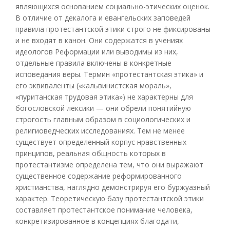
являющихся основанием социально-этических оценок.
В отличие от декалога и евангельских заповедей
правила протестантской этики строго не фиксированы
и не входят в канон. Они содержатся в учениях
идеологов Реформации или выводимы из них,
отдельные правила включены в конкретные
исповедания веры. Термин «протестантская этика» и
его эквиваленты («кальвинистская мораль»,
«пуританская трудовая этика») не характерны для
богословской лексики — они обрели понятийную
строгость главным образом в социологических и
религиоведческих исследованиях. Тем не менее
существует определенный корпус нравственных
принципов, реальная общность которых в
протестантизме определена тем, что они выражают
существенное содержание реформированного
христианства, наглядно демонстрируя его буржуазный
характер. Теоретическую базу протестантской этики
составляет протестантское понимание человека,
конкретизированное в концепциях благодати,