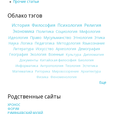
Прочие статьи
Облако тэгов
История
Философия
Психология
Религия
Экономика
Политика
Социология
Мифология
Идеология
Право
Мусульманство
Этнология
Этика
Наука
Логика
Педагогика
Методология
Языкознание
Литература
Искусство
Археология
Демография
География
Экология
Военные
Культура
Дипломатия
Документы
Китайская философия
Биология
Информатика
Антропология
Теология
Эстетика
Математика
Риторика
Мировоззрение
Архитектура
Физика
Феноменология
Еще
Родственные сайты
ХРОНОС
ФОРУМ
РУМЯНЦЕВСКИЙ МУЗЕЙ