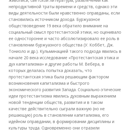
живописи, светской литературы, развлечений как
непродуктивной траты времени и средств, однако эти
виды деятельности были нравственно оправданы, если
становились источником дохода. Буржуазное
обществоведение 19 века обратило внимание на
социальный смысл протестантской этики, но оценивало
ее односторонне и часто абсолютизировало ее роль в
становлении буржуазного общества (У. Коббет, Дж.
Тониоло и др.). Кульминацией такого подхода явились в
начале 20 века исследование «Протестантская этика и
дух капитализма» и другие работы М. Вебера, в
которых делалась попытка доказать, что
протестантская этика была решающим фактором
возникновения капитализма и быстрого
экономического развития Запада. Социально-этические
идеи протестантизма явились духовным выражением
новой тенденции обществ, развития и в таком
качестве действительно сыграли важную (но не
решающую) роль в становлении капитализма, его
идейном оправдании, в формировании дисциплины и
культуры труда. Одновременно они отразили