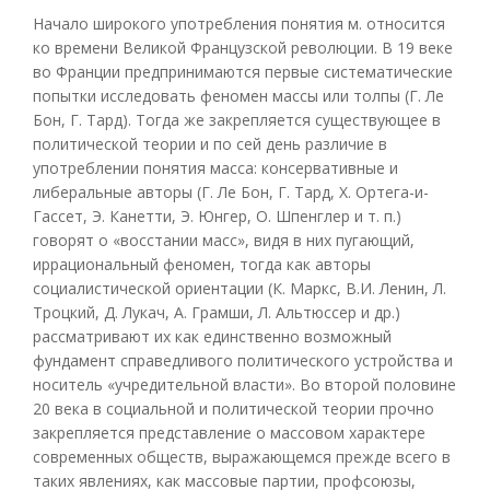
Начало широкого употребления понятия м. относится
ко времени Великой Французской революции. В 19 веке
во Франции предпринимаются первые систематические
попытки исследовать феномен массы или толпы (Г. Ле
Бон, Г. Тард). Тогда же закрепляется существующее в
политической теории и по сей день различие в
употреблении понятия масса: консервативные и
либеральные авторы (Г. Ле Бон, Г. Тард, X. Ортега-и-
Гассет, Э. Канетти, Э. Юнгер, О. Шпенглер и т. п.)
говорят о «восстании масс», видя в них пугающий,
иррациональный феномен, тогда как авторы
социалистической ориентации (К. Маркс, В.И. Ленин, Л.
Троцкий, Д. Лукач, А. Грамши, Л. Альтюссер и др.)
рассматривают их как единственно возможный
фундамент справедливого политического устройства и
носитель «учредительной власти». Во второй половине
20 века в социальной и политической теории прочно
закрепляется представление о массовом характере
современных обществ, выражающемся прежде всего в
таких явлениях, как массовые партии, профсоюзы,