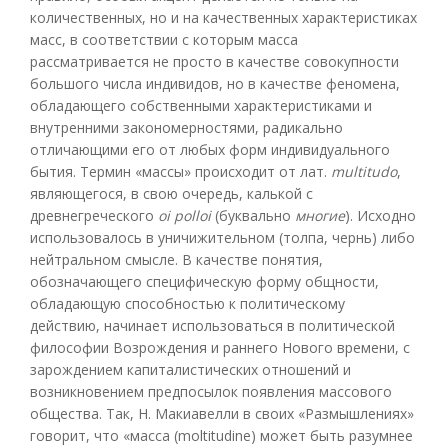
количественных, но и на качественных характеристиках
масс, в соответствии с которым масса
рассматривается не просто в качестве совокупности
большого числа индивидов, но в качестве феномена,
обладающего собственными характеристиками и
внутренними закономерностями, радикально
отличающими его от любых форм индивидуального
бытия. Термин «массы» происходит от лат.
multitud
o
,
являющегося, в свою очередь, калькой с
древнегреческого
oi polloi
(буквально
многие
). Исходно
использовалось в уничижительном (толпа, чернь) либо
нейтральном смысле. В качестве понятия,
обозначающего специфическую форму общности,
обладающую способностью к политическому
действию, начинает использоваться в политической
философии Возрождения и раннего Нового времени, с
зарождением капиталистических отношений и
возникновением предпосылок появления массового
общества. Так, Н. Макиавелли в своих «Размышлениях»
говорит, что «масса (moltitudine) может быть разумнее