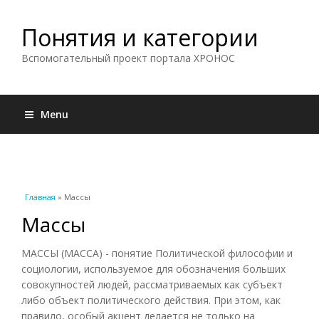
Понятия и категории
Вспомогательный проект портала ХРОНОС
Menu
Вы здесь
Главная
» Массы
Массы
МАССЫ (МАССА) - понятие Политической философии и
социологии, используемое для обозначения больших
совокупностей людей, рассматриваемых как субъект
либо объект политического действия. При этом, как
правило, особый акцент делается не только на