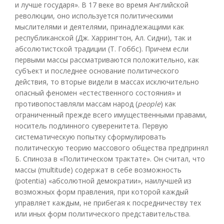
и лучше государя». В 17 веке во время Английской
революции, оно используется политическими
мыслителями и деятелями, принадлежащими как
республиканской (Дж. Харрингтон, Ал. Сидни), так и
абсолютистской традиции (Т. Гоббс). Причем если
первыми массы рассматриваются положительно, как
субъект и последнее основание политического
действия, то вторые видели в массах исключительно
опасный феномен «естественного состояния» и
противопоставляли массам народ (
people
) как
ограниченный прежде всего имущественными правами,
носитель подлинного суверенитета. Первую
систематическую попытку сформулировать
политическую теорию массового общества предпринял
Б. Спиноза в «Политическом трактате». Он считал, что
массы (multitude) содержат в себе возможность
(potentia) «абсолютной демократии», наилучшей из
возможных форм правления, при которой каждый
управляет каждым, не прибегая к посредничеству тех
или иных форм политического представительства.