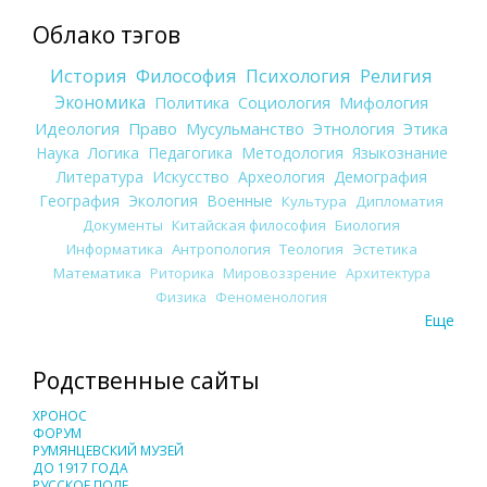
Облако тэгов
История
Философия
Психология
Религия
Экономика
Политика
Социология
Мифология
Идеология
Право
Мусульманство
Этнология
Этика
Наука
Логика
Педагогика
Методология
Языкознание
Литература
Искусство
Археология
Демография
География
Экология
Военные
Культура
Дипломатия
Документы
Китайская философия
Биология
Информатика
Антропология
Теология
Эстетика
Математика
Риторика
Мировоззрение
Архитектура
Физика
Феноменология
Еще
Родственные сайты
ХРОНОС
ФОРУМ
РУМЯНЦЕВСКИЙ МУЗЕЙ
ДО 1917 ГОДА
РУССКОЕ ПОЛЕ