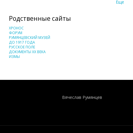
Еще
Родственные сайты
ХРОНОС
ФОРУМ
РУМЯНЦЕВСКИЙ МУЗЕЙ
ДО 1917 ГОДА
РУССКОЕ ПОЛЕ
ДОКУМЕНТЫ XX ВЕКА
ИЗМЫ
Понятия И Категории - Исторический Проект ХРОНОС
WEB-редактор
Вячеслав Румянцев