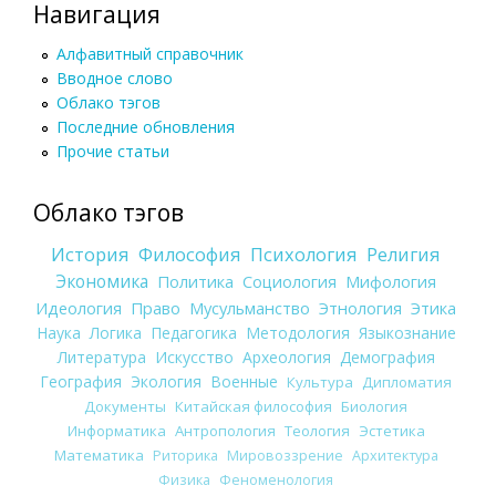
Навигация
Алфавитный справочник
Вводное слово
Облако тэгов
Последние обновления
Прочие статьи
Облако тэгов
История
Философия
Психология
Религия
Экономика
Политика
Социология
Мифология
Идеология
Право
Мусульманство
Этнология
Этика
Наука
Логика
Педагогика
Методология
Языкознание
Литература
Искусство
Археология
Демография
География
Экология
Военные
Культура
Дипломатия
Документы
Китайская философия
Биология
Информатика
Антропология
Теология
Эстетика
Математика
Риторика
Мировоззрение
Архитектура
Физика
Феноменология